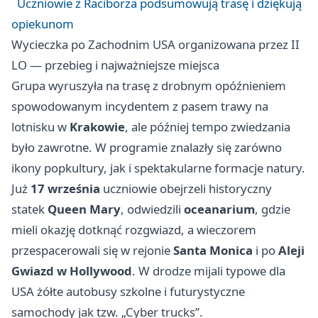
Uczniowie z Raciborza podsumowują trasę i dziękują
opiekunom
Wycieczka po Zachodnim USA organizowana przez II
LO — przebieg i najważniejsze miejsca
Grupa wyruszyła na trasę z drobnym opóźnieniem
spowodowanym incydentem z pasem trawy na
lotnisku w
Krakowie
, ale później tempo zwiedzania
było zawrotne. W programie znalazły się zarówno
ikony popkultury, jak i spektakularne formacje natury.
Już
17 września
uczniowie obejrzeli historyczny
statek
Queen Mary
, odwiedzili
oceanarium
, gdzie
mieli okazję dotknąć rozgwiazd, a wieczorem
przespacerowali się w rejonie
Santa Monica
i po
Aleji
Gwiazd w Hollywood
. W drodze mijali typowe dla
USA żółte autobusy szkolne i futurystyczne
samochody jak tzw. „Cyber trucks”.