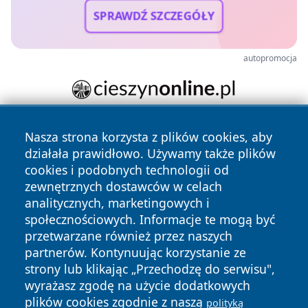
SPRAWDŹ SZCZEGÓŁY
autopromocja
Nasza strona korzysta z plików cookies, aby
działała prawidłowo. Używamy także plików
cookies i podobnych technologii od
zewnętrznych dostawców w celach
analitycznych, marketingowych i
Copyright © 2026 raciborski24.pl Wszystkie prawa
społecznościowych. Informacje te mogą być
zastrzeżone.
przetwarzane również przez naszych
partnerów. Kontynuując korzystanie ze
strony lub klikając „Przechodzę do serwisu",
Polityka
Polityka
News
Autorzy
wyrażasz zgodę na użycie dodatkowych
Prywatności
Cookies
plików cookies zgodnie z naszą
polityką