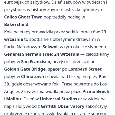
europejskich zabytków. Dzień zakupów w outletach i
przystanek w historycznym miasteczku górniczym
Calico Ghost Town
poprzedziły nocleg w
Bakersfield
.
Kolejne etapy prowadziły przez setki kilometrów:
23
września
to spotkanie z olbrzymimi drzewami w
Parku Narodowym
Sekwoi
, w tym okolice słynnego
General Sherman Tree
;
24 września
— całodzienny
pobyt w
San Francisco
, przejście i przejazd po
Golden Gate Bridge
, spacer po
Lombard Street
,
pobyt w
Chinatown
i chwila nad brzegiem przy
Pier
39
, gdzie obserwowano foki. Trasa powrotna do Los
Angeles 25 września wiodła przez plaże
Pismo Beach
i
Malibu
. Dzień w
Universal Studios
oraz widok na
napis Hollywood z
Griffith Observatory
zakończyły
praktycznie program zwiedzania, a ostatnie spacery