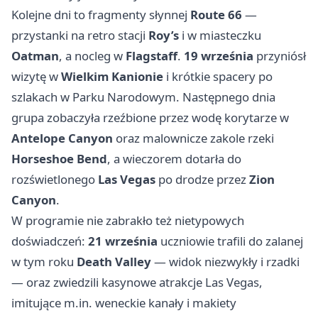
Kolejne dni to fragmenty słynnej
Route 66
—
przystanki na retro stacji
Roy’s
i w miasteczku
Oatman
, a nocleg w
Flagstaff
.
19 września
przyniósł
wizytę w
Wielkim Kanionie
i krótkie spacery po
szlakach w Parku Narodowym. Następnego dnia
grupa zobaczyła rzeźbione przez wodę korytarze w
Antelope Canyon
oraz malownicze zakole rzeki
Horseshoe Bend
, a wieczorem dotarła do
rozświetlonego
Las Vegas
po drodze przez
Zion
Canyon
.
W programie nie zabrakło też nietypowych
doświadczeń:
21 września
uczniowie trafili do zalanej
w tym roku
Death Valley
— widok niezwykły i rzadki
— oraz zwiedzili kasynowe atrakcje Las Vegas,
imitujące m.in. weneckie kanały i makiety