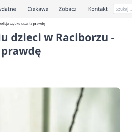
ydatne
Ciekawe
Zobacz
Kontakt
olicja szybko ustaliła prawdę
 dzieci w Raciborzu -
a prawdę