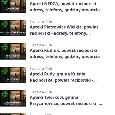
Apteki NĘDZA, powiat raciborski -
adresy, telefony, godziny otwarcia
8 sierpnia 2026
Apteki Pietrowice Wielkie, powiat
raciborski - adresy, telefony,
godziny otwarcia
8 sierpnia 2026
Apteki Rudnik, powiat raciborski -
adresy, telefony, godziny otwarcia
8 sierpnia 2026
Apteki Rudy, gmina Kuźnia
Raciborska, powiat raciborski -
adresy, telefony, godziny otwarcia
8 sierpnia 2026
Apteki Tworków, gmina
Krzyżanowice, powiat raciborski -
adresy, telefony, godziny otwarcia