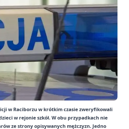
cji w Raciborzu w krótkim czasie zweryfikowali
zieci w rejonie szkół. W obu przypadkach nie
arów ze strony opisywanych mężczyzn. Jedno