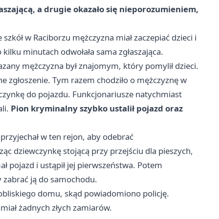
szającą, a drugie okazało się nieporozumieniem,
ze szkół w Raciborzu mężczyzna miał zaczepiać dzieci i
kilku minutach odwołała sama zgłaszająca.
wskazany mężczyzna był znajomym, który pomylił dzieci.
ne zgłoszenie. Tym razem chodziło o mężczyznę w
czynkę do pojazdu. Funkcjonariusze natychmiast
li.
Pion kryminalny szybko ustalił pojazd oraz
rzyjechał w ten rejon, aby odebrać
ząc dziewczynkę stojącą przy przejściu dla pieszych,
ał pojazd i ustąpił jej pierwszeństwa. Potem
y zabrać ją do samochodu.
 pobliskiego domu, skąd powiadomiono policję.
 miał żadnych złych zamiarów.