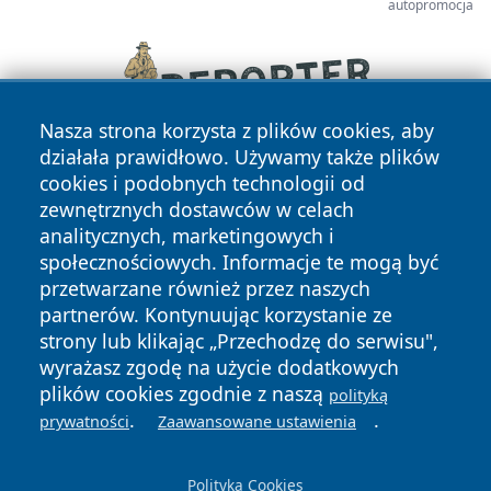
autopromocja
Nasza strona korzysta z plików cookies, aby
działała prawidłowo. Używamy także plików
cookies i podobnych technologii od
zewnętrznych dostawców w celach
analitycznych, marketingowych i
społecznościowych. Informacje te mogą być
przetwarzane również przez naszych
partnerów. Kontynuując korzystanie ze
Copyright © 2026 raciborski24.pl Wszystkie prawa
zastrzeżone.
strony lub klikając „Przechodzę do serwisu",
wyrażasz zgodę na użycie dodatkowych
plików cookies zgodnie z naszą
polityką
Polityka
Polityka
.
.
prywatności
Zaawansowane ustawienia
News
Autorzy
Prywatności
Cookies
Polityka Cookies