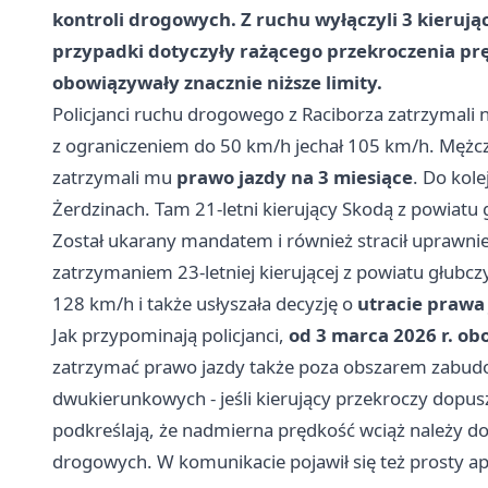
kontroli drogowych
. Z ruchu wyłączyli
3 kieruj
przypadki dotyczyły rażącego przekroczenia pręd
obowiązywały znacznie niższe limity.
Policjanci ruchu drogowego z Raciborza zatrzymali n
z ograniczeniem do 50 km/h jechał 105 km/h. Mężc
zatrzymali mu
prawo jazdy na 3 miesiące
. Do kol
Żerdzinach. Tam 21-letni kierujący Skodą z powiatu 
Został ukarany mandatem i również stracił uprawnie
zatrzymaniem 23-letniej kierującej z powiatu głubczy
128 km/h i także usłyszała decyzję o
utracie prawa 
Jak przypominają policjanci,
od 3 marca 2026 r. ob
zatrzymać prawo jazdy także poza obszarem zabud
dwukierunkowych - jeśli kierujący przekroczy dopu
podkreślają, że nadmierna prędkość wciąż należy d
drogowych. W komunikacie pojawił się też prosty apel