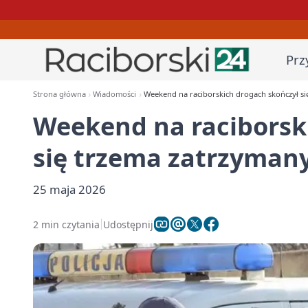
Prz
Strona główna
Wiadomości
Weekend na raciborskich drogach skończył s
Weekend na raciborsk
się trzema zatrzyman
25 maja 2026
2 min czytania
Udostępnij