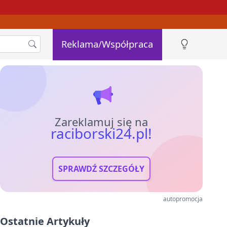
Reklama/Współpraca
Zareklamuj się na
raciborski24.pl!
SPRAWDŹ SZCZEGÓŁY
autopromocja
Ostatnie Artykuły