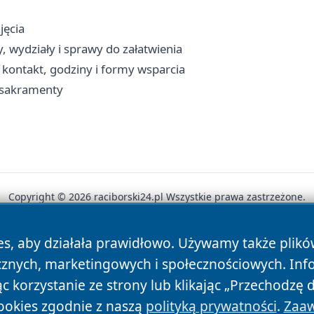
jęcia
, wydziały i sprawy do załatwienia
kontakt, godziny i formy wsparcia
, sakramenty
Copyright © 2026 raciborski24.pl Wszystkie prawa zastrzeżone.
es, aby działała prawidłowo. Używamy także plik
News
Autorzy
Polityka Prywatności
Polityka Cookie
cznych, marketingowych i społecznościowych. Inf
 korzystanie ze strony lub klikając „Przechodzę 
ookies zgodnie z naszą
polityką prywatności
.
Zaaw