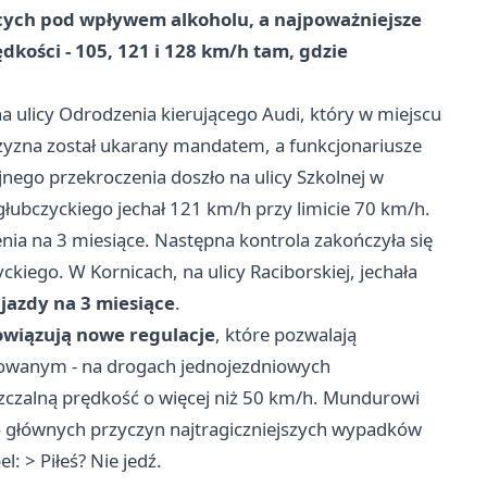
ących pod wpływem alkoholu
, a najpoważniejsze
kości - 105, 121 i 128 km/h tam, gdzie
a ulicy Odrodzenia kierującego Audi, który w miejscu
zyzna został ukarany mandatem, a funkcjonariusze
ejnego przekroczenia doszło na ulicy Szkolnej w
głubczyckiego jechał 121 km/h przy limicie 70 km/h.
nia na 3 miesiące. Następna kontrola zakończyła się
ckiego. W Kornicach, na ulicy Raciborskiej, jechała
jazdy na 3 miesiące
.
owiązują nowe regulacje
, które pozwalają
owanym - na drogach jednojezdniowych
szczalną prędkość o więcej niż 50 km/h. Mundurowi
o głównych przyczyn najtragiczniejszych wypadków
: > Piłeś? Nie jedź.