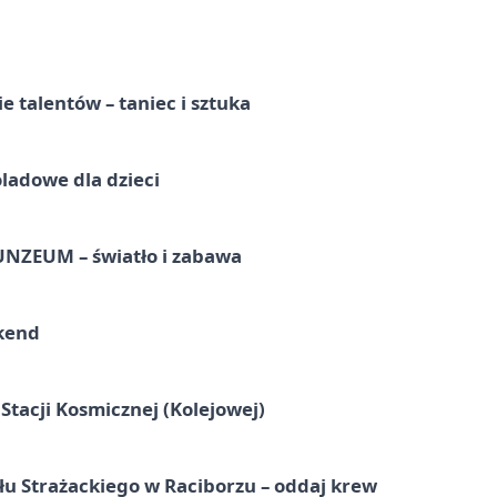
e talentów – taniec i sztuka
ladowe dla dzieci
UNZEUM – światło i zabawa
kend
tacji Kosmicznej (Kolejowej)
łu Strażackiego w Raciborzu – oddaj krew