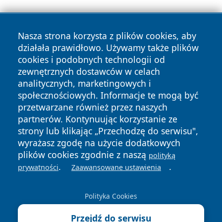
Nasza strona korzysta z plików cookies, aby
działała prawidłowo. Używamy także plików
cookies i podobnych technologii od
zewnętrznych dostawców w celach
Copyright © 2026 raciborski24.pl Wszystkie prawa
analitycznych, marketingowych i
zastrzeżone.
społecznościowych. Informacje te mogą być
przetwarzane również przez naszych
partnerów. Kontynuując korzystanie ze
Polityka
Polityka
News
Autorzy
strony lub klikając „Przechodzę do serwisu",
Prywatności
Cookies
wyrażasz zgodę na użycie dodatkowych
plików cookies zgodnie z naszą
polityką
.
.
prywatności
Zaawansowane ustawienia
Polityka Cookies
Przejdź do serwisu