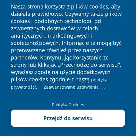
Nasza strona korzysta z plików cookies, aby
działała prawidłowo. Używamy także plików
cookies i podobnych technologii od
zewnętrznych dostawców w celach
analitycznych, marketingowych i
społecznościowych. Informacje te mogą być
przetwarzane również przez naszych
Copyright © 2026 raciborski24.pl Wszystkie prawa
partnerów. Kontynuując korzystanie ze
zastrzeżone.
strony lub klikając „Przechodzę do serwisu",
wyrażasz zgodę na użycie dodatkowych
plików cookies zgodnie z naszą
polityką
Polityka
Polityka
.
.
News
Autorzy
prywatności
Zaawansowane ustawienia
Prywatności
Cookies
Polityka Cookies
Przejdź do serwisu