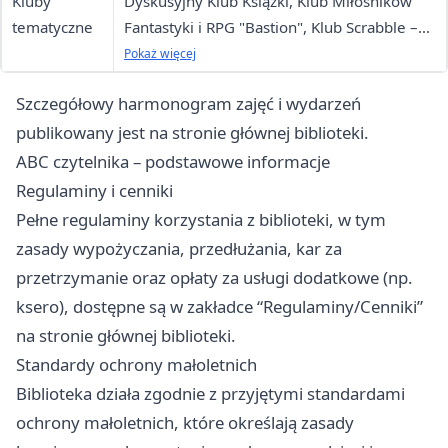
Kluby
Dyskusyjny Klub Książki, Klub Miłośników
tematyczne
Fantastyki i RPG "Bastion", Klub Scrabble –
działają przy innych agendach, ale otwarte
Pokaż więcej
dla wszystkich czytelników
Szczegółowy harmonogram zajęć i wydarzeń
publikowany jest na stronie głównej biblioteki.
ABC czytelnika – podstawowe informacje
Regulaminy i cenniki
Pełne regulaminy korzystania z biblioteki, w tym
zasady wypożyczania, przedłużania, kar za
przetrzymanie oraz opłaty za usługi dodatkowe (np.
ksero), dostępne są w zakładce “Regulaminy/Cenniki”
na stronie głównej biblioteki.
Standardy ochrony małoletnich
Biblioteka działa zgodnie z przyjętymi standardami
ochrony małoletnich, które określają zasady