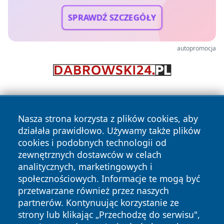
SPRAWDŹ SZCZEGÓŁY
autopromocja
Nasza strona korzysta z plików cookies, aby
działała prawidłowo. Używamy także plików
cookies i podobnych technologii od
zewnętrznych dostawców w celach
Copyright © 2026 raciborski24.pl Wszystkie prawa
analitycznych, marketingowych i
zastrzeżone.
społecznościowych. Informacje te mogą być
przetwarzane również przez naszych
partnerów. Kontynuując korzystanie ze
Polityka
Polityka
News
Autorzy
strony lub klikając „Przechodzę do serwisu",
Prywatności
Cookies