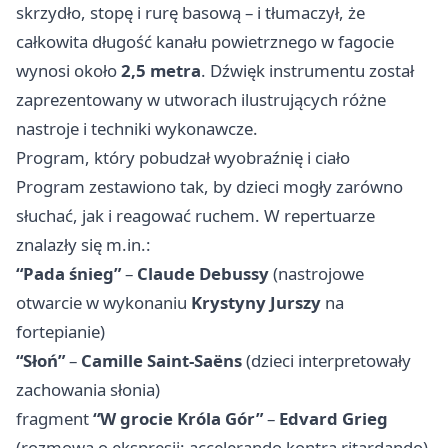
skrzydło, stopę i rurę basową – i tłumaczył, że
całkowita długość kanału powietrznego w fagocie
wynosi około
2,5 metra
. Dźwięk instrumentu został
zaprezentowany w utworach ilustrujących różne
nastroje i techniki wykonawcze.
Program, który pobudzał wyobraźnię i ciało
Program zestawiono tak, by dzieci mogły zarówno
słuchać, jak i reagować ruchem. W repertuarze
znalazły się m.in.:
“Pada śnieg”
–
Claude Debussy
(nastrojowe
otwarcie w wykonaniu
Krystyny Jurszy
na
fortepianie)
“Słoń”
–
Camille Saint-Saëns
(dzieci interpretowały
zachowania słonia)
fragment
“W grocie Króla Gór”
–
Edvard Grieg
(rozmowa o ekspresji: accelerando kontra ritardando)