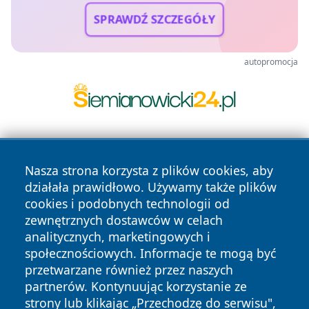
SPRAWDŹ SZCZEGÓŁY
autopromocja
Nasza strona korzysta z plików cookies, aby
działała prawidłowo. Używamy także plików
cookies i podobnych technologii od
zewnętrznych dostawców w celach
Copyright © 2026 raciborski24.pl Wszystkie prawa
analitycznych, marketingowych i
zastrzeżone.
społecznościowych. Informacje te mogą być
przetwarzane również przez naszych
partnerów. Kontynuując korzystanie ze
Polityka
Polityka
News
Autorzy
strony lub klikając „Przechodzę do serwisu",
Prywatności
Cookies