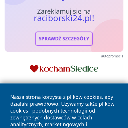
Zareklamuj się na
raciborski24.pl!
SPRAWDŹ SZCZEGÓŁY
autopromocja
Nasza strona korzysta z plików cookies, aby
działała prawidłowo. Używamy także plików
cookies i podobnych technologii od
zewnętrznych dostawców w celach
Copyright © 2026 raciborski24.pl Wszystkie prawa
analitycznych, marketingowych i
zastrzeżone.