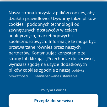
Nasza strona korzysta z plików cookies, aby
działała prawidłowo. Używamy także plików
cookies i podobnych technologii od
zewnętrznych dostawców w celach
Copyright © 2026 raciborski24.pl Wszystkie prawa
analitycznych, marketingowych i
zastrzeżone.
społecznościowych. Informacje te mogą być
przetwarzane również przez naszych
partnerów. Kontynuując korzystanie ze
Polityka
Polityka
News
Autorzy
strony lub klikając „Przechodzę do serwisu",
Prywatności
Cookies
wyrażasz zgodę na użycie dodatkowych
plików cookies zgodnie z naszą
polityką
.
.
prywatności
Zaawansowane ustawienia
Polityka Cookies
Przejdź do serwisu