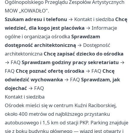
Ogólnopolskiego Przeglądu Zespołów Artystycznych
MOW „KOWADŁO".
Szukam adresu i telefonu
→
Kontakt i siedziba
Chcę
wiedzieć, dla kogo jest placówka
→
Informacje
ogólne i organizacja ośrodka
Sprawdzam
dostępność architektoniczną
→
Dostępność
architektoniczna
Chcę zapisać dziecko do ośrodka
→
FAQ
Sprawdzam godziny pracy sekretariatu
→
FAQ
Chcę poznać ofertę ośrodka
→
FAQ
Chcę
odwiedzić wychowanka
→
FAQ
Sprawdzam, jak
dojechać
→
FAQ
Kontakt i siedziba
Ośrodek mieści się w centrum Kuźni Raciborskiej,
około 400 metrów od najbliższego przystanku
autobusowego i 1,5 km od stacji PKP. Parking znajduje
się z boku budynku głównego — wjazd jest otwarty i