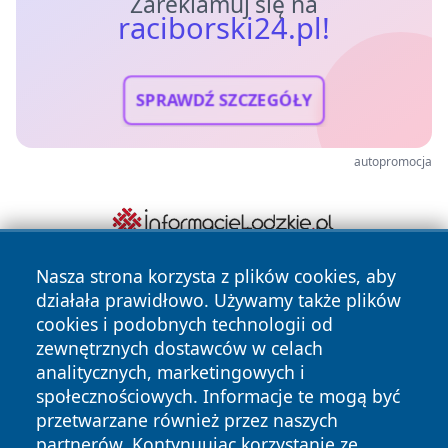
Zareklamuj się na
raciborski24.pl!
SPRAWDŹ SZCZEGÓŁY
autopromocja
Nasza strona korzysta z plików cookies, aby
działała prawidłowo. Używamy także plików
cookies i podobnych technologii od
zewnętrznych dostawców w celach
analitycznych, marketingowych i
społecznościowych. Informacje te mogą być
Copyright © 2026 raciborski24.pl Wszystkie prawa
przetwarzane również przez naszych
zastrzeżone.
partnerów. Kontynuując korzystanie ze