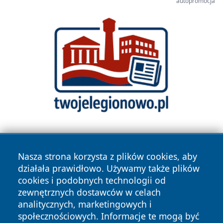
autopromocja
Nasza strona korzysta z plików cookies, aby
działała prawidłowo. Używamy także plików
cookies i podobnych technologii od
zewnętrznych dostawców w celach
Copyright © 2026 raciborski24.pl Wszystkie prawa
analitycznych, marketingowych i
zastrzeżone.
społecznościowych. Informacje te mogą być