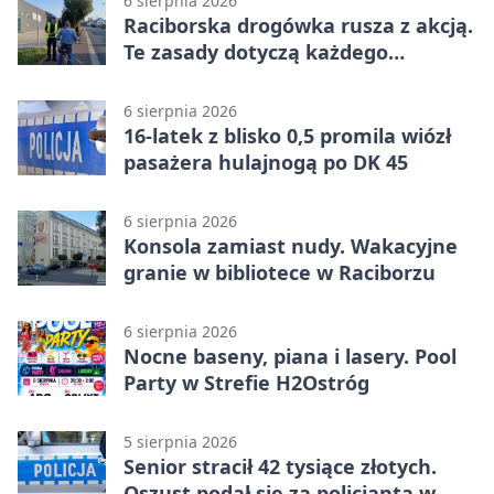
6 sierpnia 2026
Raciborska drogówka rusza z akcją.
Te zasady dotyczą każdego
rowerzysty
6 sierpnia 2026
16-latek z blisko 0,5 promila wiózł
pasażera hulajnogą po DK 45
6 sierpnia 2026
Konsola zamiast nudy. Wakacyjne
granie w bibliotece w Raciborzu
6 sierpnia 2026
Nocne baseny, piana i lasery. Pool
Party w Strefie H2Ostróg
5 sierpnia 2026
Senior stracił 42 tysiące złotych.
Oszust podał się za policjanta w