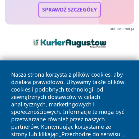
SPRAWDŹ SZCZEGÓŁY
autopromocja
Nasza strona korzysta z plików cookies, aby
działała prawidłowo. Używamy także plików
cookies i podobnych technologii od
zewnętrznych dostawców w celach
Copyright © 2026 raciborski24.pl Wszystkie prawa
analitycznych, marketingowych i
zastrzeżone.
społecznościowych. Informacje te mogą być
przetwarzane również przez naszych
partnerów. Kontynuując korzystanie ze
Polityka
Polityka
News
Autorzy
strony lub klikając „Przechodzę do serwisu",
Prywatności
Cookies