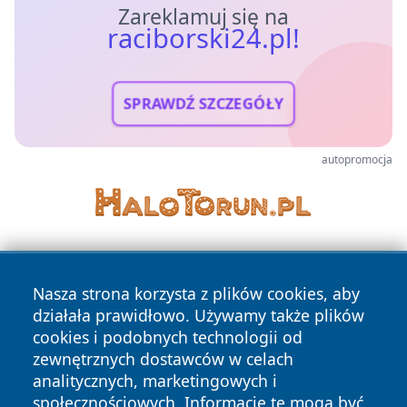
Zareklamuj się na
raciborski24.pl!
SPRAWDŹ SZCZEGÓŁY
autopromocja
Nasza strona korzysta z plików cookies, aby
działała prawidłowo. Używamy także plików
cookies i podobnych technologii od
zewnętrznych dostawców w celach
Copyright © 2026 raciborski24.pl Wszystkie prawa
analitycznych, marketingowych i
zastrzeżone.
społecznościowych. Informacje te mogą być