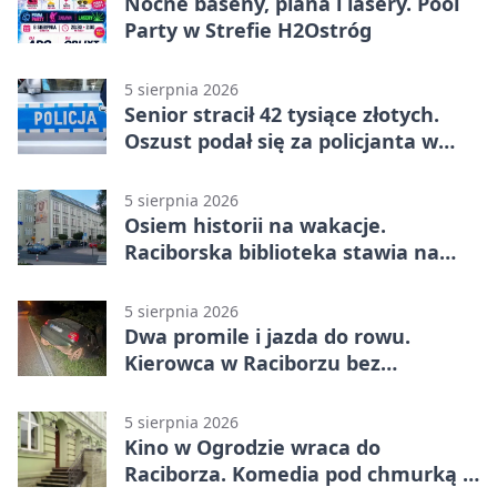
Nocne baseny, piana i lasery. Pool
Party w Strefie H2Ostróg
5 sierpnia 2026
Senior stracił 42 tysiące złotych.
Oszust podał się za policjanta w
Raciborzu
5 sierpnia 2026
Osiem historii na wakacje.
Raciborska biblioteka stawia na
emocje
5 sierpnia 2026
Dwa promile i jazda do rowu.
Kierowca w Raciborzu bez
uprawnień
5 sierpnia 2026
Kino w Ogrodzie wraca do
Raciborza. Komedia pod chmurką w