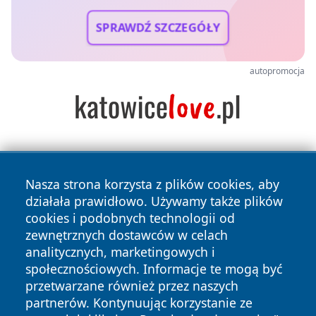
SPRAWDŹ SZCZEGÓŁY
autopromocja
Nasza strona korzysta z plików cookies, aby
działała prawidłowo. Używamy także plików
cookies i podobnych technologii od
zewnętrznych dostawców w celach
Copyright © 2026 raciborski24.pl Wszystkie prawa
analitycznych, marketingowych i
zastrzeżone.
społecznościowych. Informacje te mogą być
przetwarzane również przez naszych
partnerów. Kontynuując korzystanie ze
Polityka
Polityka
News
Autorzy