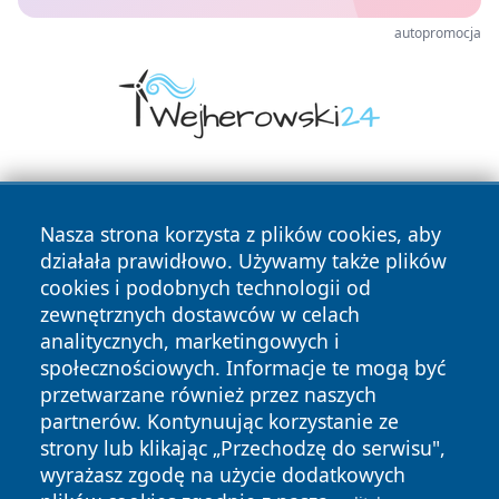
autopromocja
Nasza strona korzysta z plików cookies, aby
działała prawidłowo. Używamy także plików
cookies i podobnych technologii od
zewnętrznych dostawców w celach
Copyright © 2026 raciborski24.pl Wszystkie prawa
analitycznych, marketingowych i
zastrzeżone.
społecznościowych. Informacje te mogą być
przetwarzane również przez naszych
partnerów. Kontynuując korzystanie ze
Polityka
Polityka
News
Autorzy
strony lub klikając „Przechodzę do serwisu",
Prywatności
Cookies
wyrażasz zgodę na użycie dodatkowych