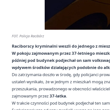
FOT. Policja Racibórz
Raciborscy kryminalni weszli do jednego z mies
W pokoju zajmowanym przez
37-letniego
mieszka
później pod budynek podjechał on sam volkswa
wpływem środków działających podobnie do alk
Do zatrzymania doszło w środę, gdy policjanci prowad
ustaleń wynikało, że w jednym z mieszkań mogą zna
przeszukania, prowadzonego w obecności właściciela
zajmowanym przez
37-latka
.
W trakcie czynności pod budynek podjechał ten 