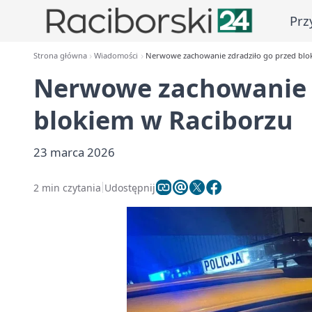
Prz
Strona główna
Wiadomości
Nerwowe zachowanie zdradziło go przed blo
Nerwowe zachowanie z
blokiem w Raciborzu
23 marca 2026
2 min czytania
Udostępnij