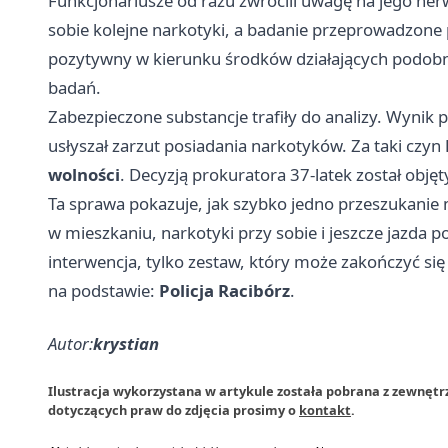
Funkcjonariusze od razu zwrócili uwagę na jego ner
sobie kolejne narkotyki, a badanie przeprowadzone
pozytywny w kierunku środków działających podobn
badań.
Zabezpieczone substancje trafiły do analizy. Wynik p
usłyszał zarzut posiadania narkotyków. Za taki czyn
wolności
. Decyzją prokuratora 37-latek został obj
Ta sprawa pokazuje, jak szybko jedno przeszukanie 
w mieszkaniu, narkotyki przy sobie i jeszcze jazda 
interwencja, tylko zestaw, który może zakończyć s
na podstawie:
Policja Racibórz
.
Autor:
krystian
Ilustracja wykorzystana w artykule została pobrana z zewnętrz
dotyczących praw do zdjęcia prosimy o
kontakt
.