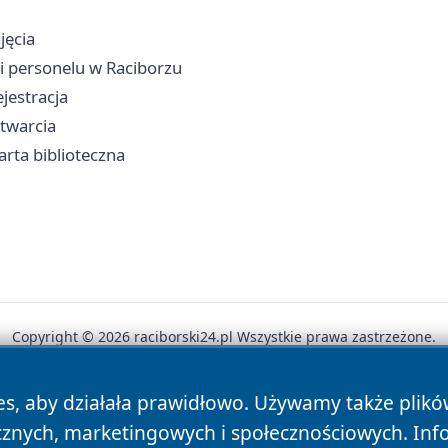
jęcia
w i personelu w Raciborzu
jestracja
otwarcia
arta biblioteczna
Copyright © 2026 raciborski24.pl Wszystkie prawa zastrzeżone.
es, aby działała prawidłowo. Używamy także plik
News
Autorzy
Polityka Prywatności
Polityka Cookie
cznych, marketingowych i społecznościowych. Inf