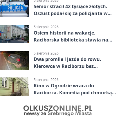
5 sierpnia 2026
Senior stracił 42 tysiące złotych.
Oszust podał się za policjanta w
Raciborzu
5 sierpnia 2026
Osiem historii na wakacje.
Raciborska biblioteka stawia na
emocje
5 sierpnia 2026
Dwa promile i jazda do rowu.
Kierowca w Raciborzu bez
uprawnień
5 sierpnia 2026
Kino w Ogrodzie wraca do
Raciborza. Komedia pod chmurką
w PRZEMKU