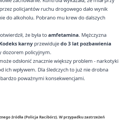
wowe zachowanie. Kontrola wykazała, że miał przy
 przez policjantów ruchu drogowego dało wynik
ie do alkoholu. Pobrano mu krew do dalszych
otwierdził, że była to
amfetamina
. Mężczyzna
Kodeks karny
przewiduje
do 3 lat pozbawienia
ęty dozorem policyjnym.
może odsłonić znacznie większy problem - narkotyki
pod ich wpływem. Dla śledczych to już nie drobna
ię bardzo poważnymi konsekwencjami.
nego źródła (Policja Racibórz). W przypadku zastrzeżeń