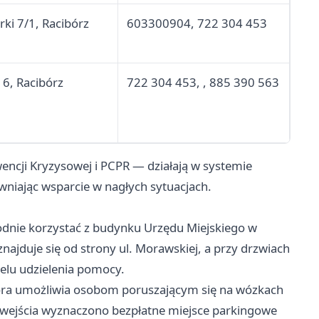
rki 7/1, Racibórz
603300904, 722 304 453
 6, Racibórz
722 304 453, , 885 390 563
ncji Kryzysowej i PCPR — działają w systemie
niając wsparcie w nagłych sytuacjach.
nie korzystać z budynku Urzędu Miejskiego w
ajduje się od strony ul. Morawskiej, a przy drzwiach
elu udzielenia pomocy.
óra umożliwia osobom poruszającym się na wózkach
e wejścia wyznaczono bezpłatne miejsce parkingowe