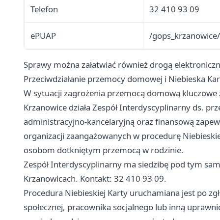
Telefon
32 410 93 09
ePUAP
/gops_krzanowice/
Sprawy można załatwiać również drogą elektronicz
Przeciwdziałanie przemocy domowej i Niebieska Kar
W sytuacji zagrożenia przemocą domową kluczowe zn
Krzanowice działa Zespół Interdyscyplinarny ds. p
administracyjno-kancelaryjną oraz finansową zapewn
organizacji zaangażowanych w procedurę Niebieski
osobom dotkniętym przemocą w rodzinie.
Zespół Interdyscyplinarny ma siedzibę pod tym s
Krzanowicach. Kontakt: 32 410 93 09.
Procedura Niebieskiej Karty uruchamiana jest po z
społecznej, pracownika socjalnego lub inną uprawni