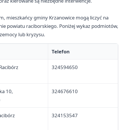
raz kierowane są niezbędne interwencje.
m, mieszkańcy gminy Krzanowice mogą liczyć na
erenie powiatu raciborskiego. Poniżej wykaz podmiotów,
rzemocy lub kryzysu.
Telefon
Racibórz
324594650
ka 10,
324676610
e
acibórz
324153547