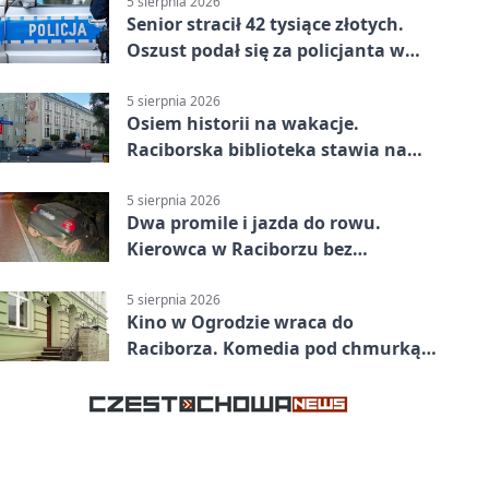
5 sierpnia 2026
Senior stracił 42 tysiące złotych.
Oszust podał się za policjanta w
Raciborzu
5 sierpnia 2026
Osiem historii na wakacje.
Raciborska biblioteka stawia na
emocje
5 sierpnia 2026
Dwa promile i jazda do rowu.
Kierowca w Raciborzu bez
uprawnień
5 sierpnia 2026
Kino w Ogrodzie wraca do
Raciborza. Komedia pod chmurką
w PRZEMKU