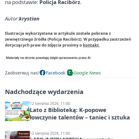
na podstawie:
Policja Racibórz
.
Autor:
krystian
Ilustracja wykorzystana w artykule została pobrana z
zewnętrznego źródła (Policja Racibórz). W przypadku zastrzeżeń
dotyczących praw do zdjęcia prosimy o
kontakt
.
Zaobserwuj nas!
Facebook
Google News
Nadchodzące wydarzenia
12 sierpnia 2026, 11:00
Lato z Biblioteką: K-popowe
łowczynie talentów – taniec i sztuka
12 sierpnia 2026, 11:00