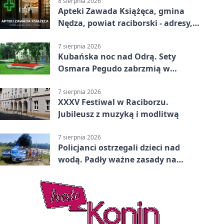
8 sierpnia 2026
Apteki Zawada Książęca, gmina
Nędza, powiat raciborski - adresy,
telefony, godziny otwarcia
7 sierpnia 2026
Kubańska noc nad Odrą. Sety
Osmara Pegudo zabrzmią w
Raciborzu
7 sierpnia 2026
XXXV Festiwal w Raciborzu.
Jubileusz z muzyką i modlitwą
7 sierpnia 2026
Policjanci ostrzegali dzieci nad
wodą. Padły ważne zasady na
wakacje