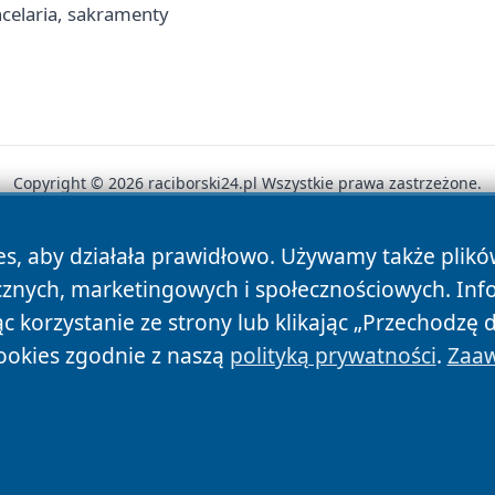
celaria, sakramenty
Copyright © 2026 raciborski24.pl Wszystkie prawa zastrzeżone.
es, aby działała prawidłowo. Używamy także plik
News
Autorzy
Polityka Prywatności
Polityka Cookie
cznych, marketingowych i społecznościowych. Inf
 korzystanie ze strony lub klikając „Przechodzę 
ookies zgodnie z naszą
polityką prywatności
.
Zaaw