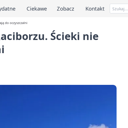
ydatne
Ciekawe
Zobacz
Kontakt
iają do oczyszczalni
aciborzu. Ścieki nie
i