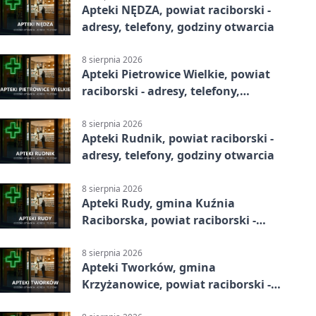
Apteki NĘDZA, powiat raciborski -
adresy, telefony, godziny otwarcia
8 sierpnia 2026
Apteki Pietrowice Wielkie, powiat
raciborski - adresy, telefony,
godziny otwarcia
8 sierpnia 2026
Apteki Rudnik, powiat raciborski -
adresy, telefony, godziny otwarcia
8 sierpnia 2026
Apteki Rudy, gmina Kuźnia
Raciborska, powiat raciborski -
adresy, telefony, godziny otwarcia
8 sierpnia 2026
Apteki Tworków, gmina
Krzyżanowice, powiat raciborski -
adresy, telefony, godziny otwarcia