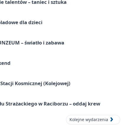
e talentów – taniec i sztuka
ladowe dla dzieci
UNZEUM – światło i zabawa
kend
tacji Kosmicznej (Kolejowej)
łu Strażackiego w Raciborzu – oddaj krew
Kolejne wydarzenia