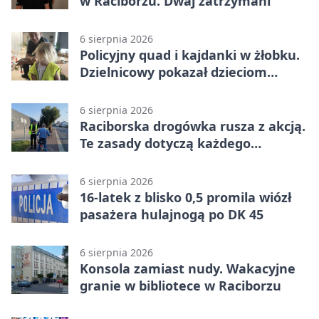
w Raciborzu. Dwaj zatrzymani
6 sierpnia 2026
Policyjny quad i kajdanki w żłobku.
Dzielnicowy pokazał dzieciom
służbę
6 sierpnia 2026
Raciborska drogówka rusza z akcją.
Te zasady dotyczą każdego
rowerzysty
6 sierpnia 2026
16-latek z blisko 0,5 promila wiózł
pasażera hulajnogą po DK 45
6 sierpnia 2026
Konsola zamiast nudy. Wakacyjne
granie w bibliotece w Raciborzu