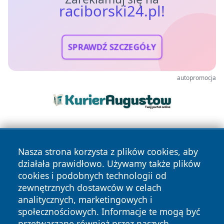
raciborski24.pl!
SPRAWDŹ SZCZEGÓŁY
autopromocja
Nasza strona korzysta z plików cookies, aby
działała prawidłowo. Używamy także plików
cookies i podobnych technologii od
zewnętrznych dostawców w celach
Copyright © 2026 raciborski24.pl Wszystkie prawa
analitycznych, marketingowych i
zastrzeżone.
społecznościowych. Informacje te mogą być
przetwarzane również przez naszych