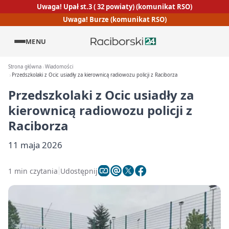
Uwaga! Upał st.3 ( 32 powiaty) (komunikat RSO)
Uwaga! Burze (komunikat RSO)
MENU
Strona główna
Wiadomości
Przedszkolaki z Ocic usiadły za kierownicą radiowozu policji z Raciborza
Przedszkolaki z Ocic usiadły za
kierownicą radiowozu policji z
Raciborza
11 maja 2026
1 min czytania
Udostępnij