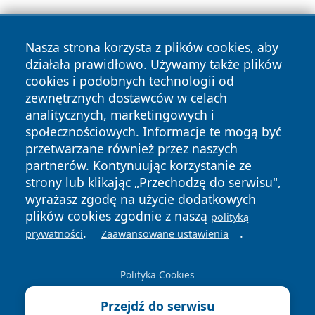
Nasza strona korzysta z plików cookies, aby
działała prawidłowo. Używamy także plików
cookies i podobnych technologii od
zewnętrznych dostawców w celach
Copyright © 2026 raciborski24.pl Wszystkie prawa
analitycznych, marketingowych i
zastrzeżone.
społecznościowych. Informacje te mogą być
przetwarzane również przez naszych
partnerów. Kontynuując korzystanie ze
Polityka
Polityka
News
Autorzy
strony lub klikając „Przechodzę do serwisu",
Prywatności
Cookies
wyrażasz zgodę na użycie dodatkowych
plików cookies zgodnie z naszą
polityką
.
.
prywatności
Zaawansowane ustawienia
Polityka Cookies
Przejdź do serwisu