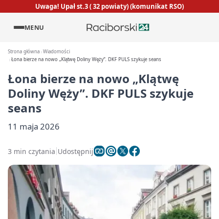
Uwaga! Upał st.3 ( 32 powiaty) (komunikat RSO)
MENU
Strona główna
Wiadomości
Łona bierze na nowo „Klątwę Doliny Węży”. DKF PULS szykuje seans
Łona bierze na nowo „Klątwę
Doliny Węży”. DKF PULS szykuje
seans
11 maja 2026
3 min czytania
Udostępnij