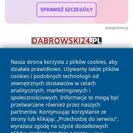
SPRAWDŹ SZCZEGÓŁY
autopromocja
Nasza strona korzysta z plików cookies, aby
działała prawidłowo. Używamy także plików
cookies i podobnych technologii od
zewnętrznych dostawców w celach
analitycznych, marketingowych i
Copyright © 2026 raciborski24.pl Wszystkie prawa
społecznościowych. Informacje te mogą być
zastrzeżone.
przetwarzane również przez naszych
partnerów. Kontynuując korzystanie ze
strony lub klikając „Przechodzę do serwisu",
Polityka
Polityka
News
Autorzy
wyrażasz zgodę na użycie dodatkowych
Prywatności
Cookies