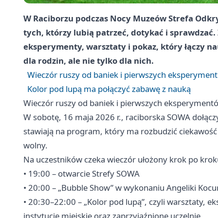
W Raciborzu podczas Nocy Muzeów Strefa Odkry
tych, którzy lubią patrzeć, dotykać i sprawdzać
eksperymenty, warsztaty i pokaz, który łączy n
dla rodzin, ale nie tylko dla nich.
Wieczór ruszy od baniek i pierwszych eksperymen
Kolor pod lupą ma połączyć zabawę z nauką
Wieczór ruszy od baniek i pierwszych eksperyment
W sobotę, 16 maja 2026 r., raciborska SOWA dołąc
stawiają na program, który ma rozbudzić ciekawość b
wolny.
Na uczestników czeka wieczór ułożony krok po krok
• 19:00 – otwarcie Strefy SOWA
• 20:00 – „Bubble Show” w wykonaniu Angeliki Kocu
• 20:30–22:00 – „Kolor pod lupą”, czyli warsztaty,
instytucje miejskie oraz zaprzyjaźnione uczelnie