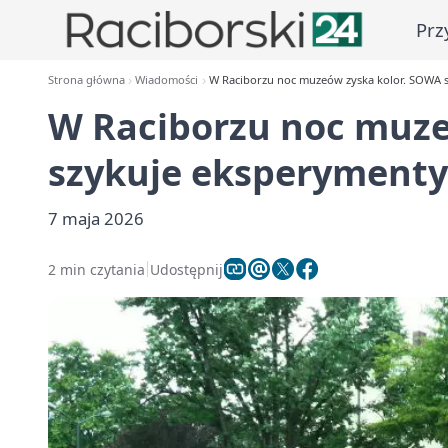
Prz
Strona główna
Wiadomości
W Raciborzu noc muzeów zyska kolor. SOWA 
W Raciborzu noc muze
szykuje eksperymenty
7 maja 2026
2 min czytania
Udostępnij