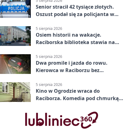
5 sierpnia 2026
Senior stracił 42 tysiące złotych.
Oszust podał się za policjanta w
Raciborzu
5 sierpnia 2026
Osiem historii na wakacje.
Raciborska biblioteka stawia na
emocje
5 sierpnia 2026
Dwa promile i jazda do rowu.
Kierowca w Raciborzu bez
uprawnień
5 sierpnia 2026
Kino w Ogrodzie wraca do
Raciborza. Komedia pod chmurką
w PRZEMKU