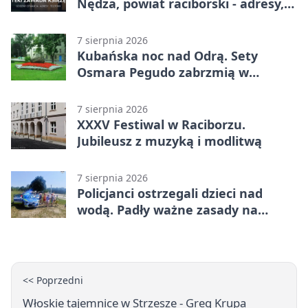
Nędza, powiat raciborski - adresy,
telefony, godziny otwarcia
7 sierpnia 2026
Kubańska noc nad Odrą. Sety
Osmara Pegudo zabrzmią w
Raciborzu
7 sierpnia 2026
XXXV Festiwal w Raciborzu.
Jubileusz z muzyką i modlitwą
7 sierpnia 2026
Policjanci ostrzegali dzieci nad
wodą. Padły ważne zasady na
wakacje
<< Poprzedni
Włoskie tajemnice w Strzesze - Greg Krupa