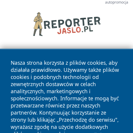
autopromocja
Nasza strona korzysta z plików cookies, aby
działała prawidłowo. Używamy także plików
cookies i podobnych technologii od
zewnętrznych dostawców w celach
Copyright © 2026 raciborski24.pl Wszystkie prawa
analitycznych, marketingowych i
zastrzeżone.
społecznościowych. Informacje te mogą być
przetwarzane również przez naszych
partnerów. Kontynuując korzystanie ze
Polityka
Polityka
News
Autorzy
strony lub klikając „Przechodzę do serwisu",
Prywatności
Cookies
wyrażasz zgodę na użycie dodatkowych