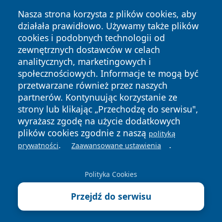
Nasza strona korzysta z plików cookies, aby
działała prawidłowo. Używamy także plików
cookies i podobnych technologii od
zewnętrznych dostawców w celach
analitycznych, marketingowych i
społecznościowych. Informacje te mogą być
przetwarzane również przez naszych
partnerów. Kontynuując korzystanie ze
strony lub klikając „Przechodzę do serwisu",
wyrażasz zgodę na użycie dodatkowych
plików cookies zgodnie z naszą
polityką
Copyright © 2026 raciborski24.pl Wszystkie prawa
.
.
prywatności
Zaawansowane ustawienia
zastrzeżone.
Polityka Cookies
Polityka
Polityka
News
Autorzy
Przejdź do serwisu
Prywatności
Cookies