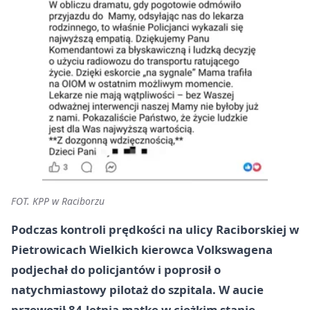
FOT. KPP w Raciborzu
Podczas kontroli prędkości na ulicy Raciborskiej w
Pietrowicach Wielkich kierowca Volkswagena
podjechał do policjantów i poprosił o
natychmiastowy pilotaż do szpitala. W aucie
przewoził 84-letnią matkę w ciężkim stanie -