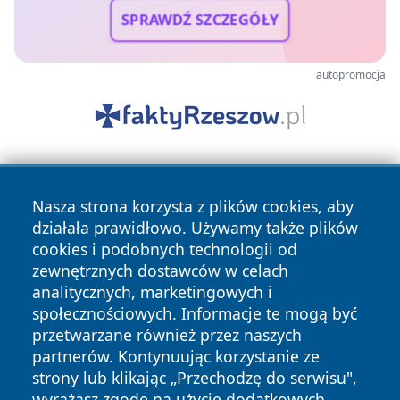
SPRAWDŹ SZCZEGÓŁY
autopromocja
Nasza strona korzysta z plików cookies, aby
działała prawidłowo. Używamy także plików
cookies i podobnych technologii od
zewnętrznych dostawców w celach
Copyright © 2026 raciborski24.pl Wszystkie prawa
analitycznych, marketingowych i
zastrzeżone.
społecznościowych. Informacje te mogą być
przetwarzane również przez naszych
partnerów. Kontynuując korzystanie ze
Polityka
Polityka
News
Autorzy
strony lub klikając „Przechodzę do serwisu",
Prywatności
Cookies
wyrażasz zgodę na użycie dodatkowych