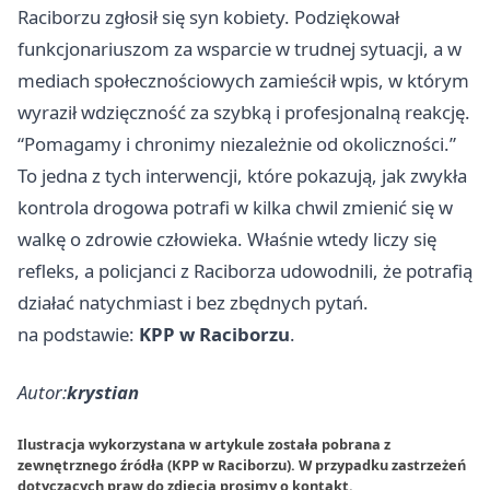
Raciborzu zgłosił się syn kobiety. Podziękował
funkcjonariuszom za wsparcie w trudnej sytuacji, a w
mediach społecznościowych zamieścił wpis, w którym
wyraził wdzięczność za szybką i profesjonalną reakcję.
“Pomagamy i chronimy niezależnie od okoliczności.”
To jedna z tych interwencji, które pokazują, jak zwykła
kontrola drogowa potrafi w kilka chwil zmienić się w
walkę o zdrowie człowieka. Właśnie wtedy liczy się
refleks, a policjanci z Raciborza udowodnili, że potrafią
działać natychmiast i bez zbędnych pytań.
na podstawie:
KPP w Raciborzu
.
Autor:
krystian
Ilustracja wykorzystana w artykule została pobrana z
zewnętrznego źródła (KPP w Raciborzu). W przypadku zastrzeżeń
dotyczących praw do zdjęcia prosimy o
kontakt
.