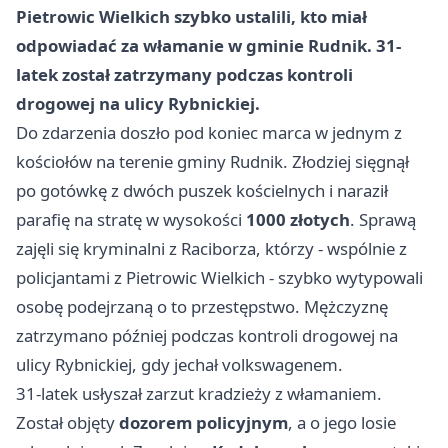
Pietrowic Wielkich szybko ustalili, kto miał
odpowiadać za włamanie w gminie Rudnik. 31-
latek został zatrzymany podczas kontroli
drogowej na ulicy Rybnickiej.
Do zdarzenia doszło pod koniec marca w jednym z
kościołów na terenie gminy Rudnik. Złodziej sięgnął
po gotówkę z dwóch puszek kościelnych i naraził
parafię na stratę w wysokości
1000 złotych
. Sprawą
zajęli się kryminalni z Raciborza, którzy - wspólnie z
policjantami z Pietrowic Wielkich - szybko wytypowali
osobę podejrzaną o to przestępstwo. Mężczyznę
zatrzymano później podczas kontroli drogowej na
ulicy Rybnickiej, gdy jechał volkswagenem.
31-latek usłyszał zarzut kradzieży z włamaniem.
Został objęty
dozorem policyjnym
, a o jego losie