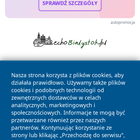
SPRAWDŹ SZCZEGÓŁY
autopromocja
Nasza strona korzysta z plików cookies, aby
działała prawidłowo. Używamy także plików
cookies i podobnych technologii od
zewnętrznych dostawców w celach
Copyright © 2026 raciborski24.pl Wszystkie prawa
analitycznych, marketingowych i
zastrzeżone.
społecznościowych. Informacje te mogą być
przetwarzane również przez naszych
partnerów. Kontynuując korzystanie ze
Polityka
Polityka
News
Autorzy
strony lub klikając „Przechodzę do serwisu",
Prywatności
Cookies