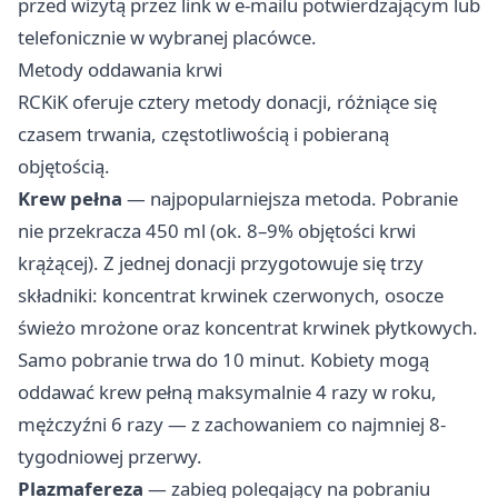
przed wizytą przez link w e-mailu potwierdzającym lub
telefonicznie w wybranej placówce.
Metody oddawania krwi
RCKiK oferuje cztery metody donacji, różniące się
czasem trwania, częstotliwością i pobieraną
objętością.
Krew pełna
— najpopularniejsza metoda. Pobranie
nie przekracza 450 ml (ok. 8–9% objętości krwi
krążącej). Z jednej donacji przygotowuje się trzy
składniki: koncentrat krwinek czerwonych, osocze
świeżo mrożone oraz koncentrat krwinek płytkowych.
Samo pobranie trwa do 10 minut. Kobiety mogą
oddawać krew pełną maksymalnie 4 razy w roku,
mężczyźni 6 razy — z zachowaniem co najmniej 8-
tygodniowej przerwy.
Plazmafereza
— zabieg polegający na pobraniu