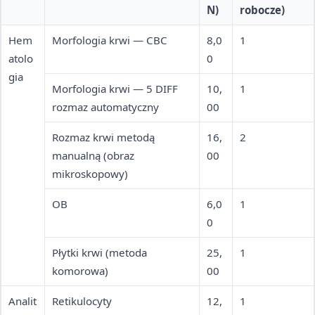
N)
robocze)
Hem
Morfologia krwi — CBC
8,0
1
atolo
0
gia
Morfologia krwi — 5 DIFF
10,
1
rozmaz automatyczny
00
Rozmaz krwi metodą
16,
2
manualną (obraz
00
mikroskopowy)
OB
6,0
1
0
Płytki krwi (metoda
25,
1
komorowa)
00
Analit
Retikulocyty
12,
1