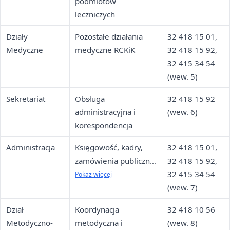
podmiotów
leczniczych
Działy
Pozostałe działania
32 418 15 01,
Medyczne
medyczne RCKiK
32 418 15 92,
32 415 34 54
(wew. 5)
Sekretariat
Obsługa
32 418 15 92
administracyjna i
(wew. 6)
korespondencja
Administracja
Księgowość, kadry,
32 418 15 01,
zamówienia publiczne,
32 418 15 92,
dział techniczno-
32 415 34 54
Pokaż więcej
gospodarczy
(wew. 7)
Dział
Koordynacja
32 418 10 56
Metodyczno-
metodyczna i
(wew. 8)