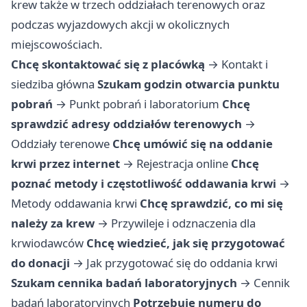
krew także w trzech oddziałach terenowych oraz
podczas wyjazdowych akcji w okolicznych
miejscowościach.
Chcę skontaktować się z placówką
→
Kontakt i
siedziba główna
Szukam godzin otwarcia punktu
pobrań
→
Punkt pobrań i laboratorium
Chcę
sprawdzić adresy oddziałów terenowych
→
Oddziały terenowe
Chcę umówić się na oddanie
krwi przez internet
→
Rejestracja online
Chcę
poznać metody i częstotliwość oddawania krwi
→
Metody oddawania krwi
Chcę sprawdzić, co mi się
należy za krew
→
Przywileje i odznaczenia dla
krwiodawców
Chcę wiedzieć, jak się przygotować
do donacji
→
Jak przygotować się do oddania krwi
Szukam cennika badań laboratoryjnych
→
Cennik
badań laboratoryjnych
Potrzebuję numeru do