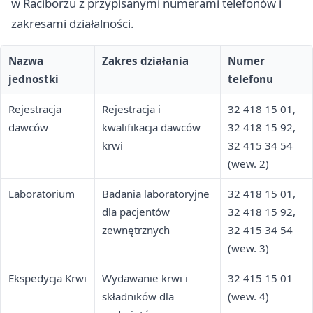
w Raciborzu z przypisanymi numerami telefonów i
zakresami działalności.
Nazwa
Zakres działania
Numer
jednostki
telefonu
Rejestracja
Rejestracja i
32 418 15 01,
dawców
kwalifikacja dawców
32 418 15 92,
krwi
32 415 34 54
(wew. 2)
Laboratorium
Badania laboratoryjne
32 418 15 01,
dla pacjentów
32 418 15 92,
zewnętrznych
32 415 34 54
(wew. 3)
Ekspedycja Krwi
Wydawanie krwi i
32 415 15 01
składników dla
(wew. 4)