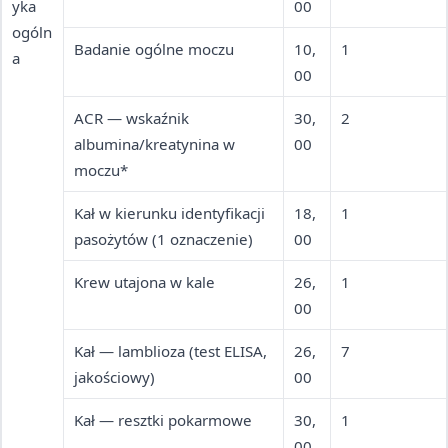
yka
00
ogóln
Badanie ogólne moczu
10,
1
a
00
ACR — wskaźnik
30,
2
albumina/kreatynina w
00
moczu*
Kał w kierunku identyfikacji
18,
1
pasożytów (1 oznaczenie)
00
Krew utajona w kale
26,
1
00
Kał — lamblioza (test ELISA,
26,
7
jakościowy)
00
Kał — resztki pokarmowe
30,
1
00