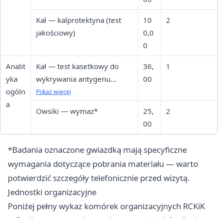
Kał — kalprotektyna (test
10
2
jakościowy)
0,0
0
Analit
Kał — test kasetkowy do
36,
1
yka
wykrywania antygenu
00
ogóln
Helicobacter pylori
Pokaż więcej
a
Owsiki — wymaz*
25,
2
00
*Badania oznaczone gwiazdką mają specyficzne
wymagania dotyczące pobrania materiału — warto
potwierdzić szczegóły telefonicznie przed wizytą.
Jednostki organizacyjne
Poniżej pełny wykaz komórek organizacyjnych RCKiK