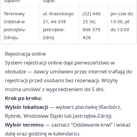
Śląskim
Śląski
Terenowy
ul. Krasickiego
(32) 440
pn–czw do
Oddział w
21, 44-338
25 50,
13:30, pt
Jastrzębiu-
Jastrzębie-
606 379
do 13:00
Zdroju
Zdrój
428
Rejestracja online
System rejestracji online daje pierwszeństwo w
obsłudze — dawcy umówieni przez internet trafiają do
rejestracji przed osobami bez rezerwacji. Wizytę
można umówić z wyprzedzeniem do 5 dni.
Krok po kroku:
Wybór lokalizacji
— wybierz placówkę (Racibórz,
Rybnik, Wodzisław Śląski lub Jastrzębie-Zdrój).
Wybór terminu
— zaznacz “Oddawanie krwi” i wskaż
datę oraz godzinę w kalendarzu.