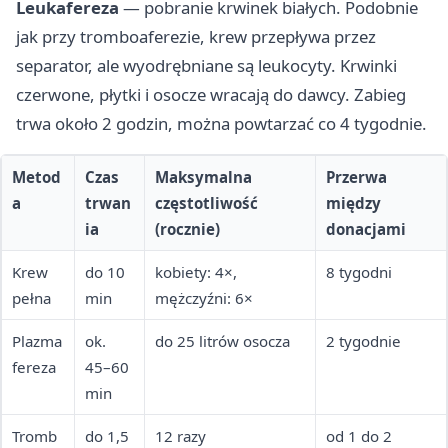
Leukafereza
— pobranie krwinek białych. Podobnie
jak przy tromboaferezie, krew przepływa przez
separator, ale wyodrębniane są leukocyty. Krwinki
czerwone, płytki i osocze wracają do dawcy. Zabieg
trwa około 2 godzin, można powtarzać co 4 tygodnie.
Metod
Czas
Maksymalna
Przerwa
a
trwan
częstotliwość
między
ia
(rocznie)
donacjami
Krew
do 10
kobiety: 4×,
8 tygodni
pełna
min
mężczyźni: 6×
Plazma
ok.
do 25 litrów osocza
2 tygodnie
fereza
45–60
min
Tromb
do 1,5
12 razy
od 1 do 2