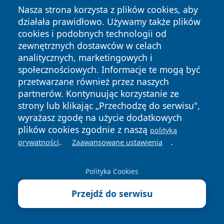
Autor:
redakcja raciborski24
Nasza strona korzysta z plików cookies, aby
działała prawidłowo. Używamy także plików
cookies i podobnych technologii od
zewnętrznych dostawców w celach
Zaobserwuj nas!
Facebook
Google News
analitycznych, marketingowych i
społecznościowych. Informacje te mogą być
przetwarzane również przez naszych
Nadchodzące wydarzenia
partnerów. Kontynuując korzystanie ze
12 sierpnia 2026, 11:00
strony lub klikając „Przechodzę do serwisu",
Lato z Biblioteką: K-popowe
wyrażasz zgodę na użycie dodatkowych
łowczynie talentów – taniec i sztuka
plików cookies zgodnie z naszą
polityką
.
.
prywatności
Zaawansowane ustawienia
12 sierpnia 2026, 11:00
LATO Z BIBLIOTEKĄ: warsztaty
czekoladowe dla dzieci
Polityka Cookies
Przejdź do serwisu
18 sierpnia 2026, 08:00
LATO Z BIBLIOTEKĄ: wycieczka do
FUNZEUM – światło i zabawa