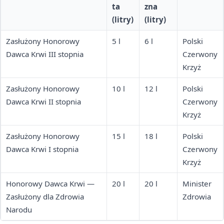
ta
zna
(litry)
(litry)
Zasłużony Honorowy
5 l
6 l
Polski
Dawca Krwi III stopnia
Czerwony
Krzyż
Zasłużony Honorowy
10 l
12 l
Polski
Dawca Krwi II stopnia
Czerwony
Krzyż
Zasłużony Honorowy
15 l
18 l
Polski
Dawca Krwi I stopnia
Czerwony
Krzyż
Honorowy Dawca Krwi —
20 l
20 l
Minister
Zasłużony dla Zdrowia
Zdrowia
Narodu