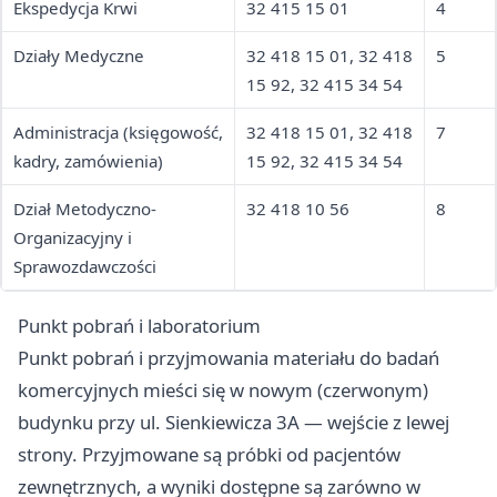
Ekspedycja Krwi
32 415 15 01
4
Działy Medyczne
32 418 15 01, 32 418
5
15 92, 32 415 34 54
Administracja (księgowość,
32 418 15 01, 32 418
7
kadry, zamówienia)
15 92, 32 415 34 54
Dział Metodyczno-
32 418 10 56
8
Organizacyjny i
Sprawozdawczości
Punkt pobrań i laboratorium
Punkt pobrań i przyjmowania materiału do badań
komercyjnych mieści się w nowym (czerwonym)
budynku przy ul. Sienkiewicza 3A — wejście z lewej
strony. Przyjmowane są próbki od pacjentów
zewnętrznych, a wyniki dostępne są zarówno w