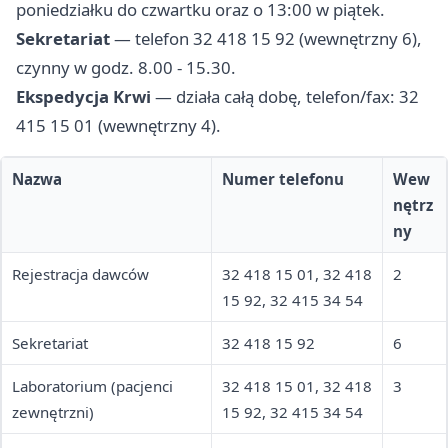
poniedziałku do czwartku oraz o 13:00 w piątek.
Sekretariat
— telefon 32 418 15 92 (wewnętrzny 6),
czynny w godz. 8.00 - 15.30.
Ekspedycja Krwi
— działa całą dobę, telefon/fax: 32
415 15 01 (wewnętrzny 4).
Nazwa
Numer telefonu
Wew
nętrz
ny
Rejestracja dawców
32 418 15 01, 32 418
2
15 92, 32 415 34 54
Sekretariat
32 418 15 92
6
Laboratorium (pacjenci
32 418 15 01, 32 418
3
zewnętrzni)
15 92, 32 415 34 54