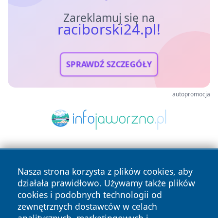
Zareklamuj się na
raciborski24.pl!
SPRAWDŹ SZCZEGÓŁY
autopromocja
Nasza strona korzysta z plików cookies, aby
działała prawidłowo. Używamy także plików
cookies i podobnych technologii od
zewnętrznych dostawców w celach
Copyright © 2026 raciborski24.pl Wszystkie prawa