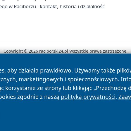
o w Raciborzu - kontakt, historia i działalność
Copyright © 2026 raciborski24.pl Wszystkie prawa zastrzeżone.
es, aby działała prawidłowo. Używamy także plik
News
Autorzy
Polityka Prywatności
Polityka Cookie
cznych, marketingowych i społecznościowych. Inf
 korzystanie ze strony lub klikając „Przechodzę 
ookies zgodnie z naszą
polityką prywatności
.
Zaaw