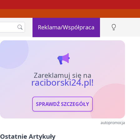
Reklama/Współpraca
Zareklamuj się na
raciborski24.pl!
SPRAWDŹ SZCZEGÓŁY
autopromocja
Ostatnie Artykuły