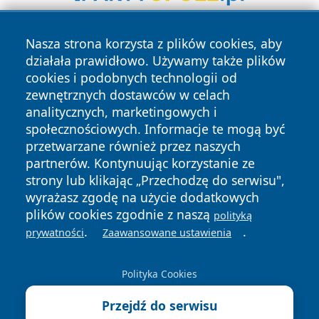
Nasza strona korzysta z plików cookies, aby
działała prawidłowo. Używamy także plików
cookies i podobnych technologii od
zewnętrznych dostawców w celach
analitycznych, marketingowych i
Copyright © 2026 raciborski24.pl Wszystkie prawa
społecznościowych. Informacje te mogą być
zastrzeżone.
przetwarzane również przez naszych
partnerów. Kontynuując korzystanie ze
strony lub klikając „Przechodzę do serwisu",
Polityka
Polityka
News
Autorzy
wyrażasz zgodę na użycie dodatkowych
Prywatności
Cookies
plików cookies zgodnie z naszą
polityką
.
.
prywatności
Zaawansowane ustawienia
Polityka Cookies
Przejdź do serwisu