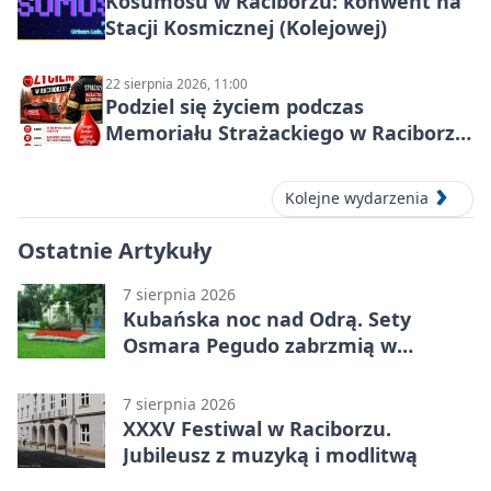
Kosumosu w Raciborzu: konwent na
Stacji Kosmicznej (Kolejowej)
22 sierpnia 2026, 11:00
Podziel się życiem podczas
Memoriału Strażackiego w Raciborzu
– oddaj krew
Kolejne wydarzenia
Ostatnie Artykuły
7 sierpnia 2026
Kubańska noc nad Odrą. Sety
Osmara Pegudo zabrzmią w
Raciborzu
7 sierpnia 2026
XXXV Festiwal w Raciborzu.
Jubileusz z muzyką i modlitwą