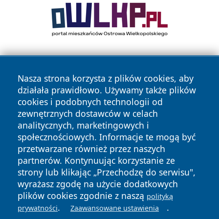
Nasza strona korzysta z plików cookies, aby
działała prawidłowo. Używamy także plików
cookies i podobnych technologii od
zewnętrznych dostawców w celach
Copyright © 2026 raciborski24.pl Wszystkie prawa
analitycznych, marketingowych i
zastrzeżone.
społecznościowych. Informacje te mogą być
przetwarzane również przez naszych
partnerów. Kontynuując korzystanie ze
Polityka
Polityka
News
Autorzy
strony lub klikając „Przechodzę do serwisu",
Prywatności
Cookies
wyrażasz zgodę na użycie dodatkowych
plików cookies zgodnie z naszą
polityką
.
.
prywatności
Zaawansowane ustawienia