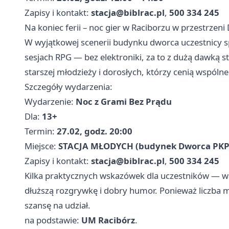
Zapisy i kontakt:
stacja@biblrac.pl
,
500 334 245
Na koniec ferii – noc gier w Raciborzu w przestrzen
W wyjątkowej scenerii budynku dworca uczestnicy s
sesjach RPG — bez elektroniki, za to z dużą dawką str
starszej młodzieży i dorosłych, którzy cenią wspólne
Szczegóły wydarzenia:
Wydarzenie:
Noc z Grami Bez Prądu
Dla:
13+
Termin:
27.02, godz. 20:00
Miejsce:
STACJA MŁODYCH (budynek Dworca PKP 
Zapisy i kontakt:
stacja@biblrac.pl
,
500 334 245
Kilka praktycznych wskazówek dla uczestników — wa
dłuższą rozgrywkę i dobry humor. Ponieważ liczba mi
szansę na udział.
na podstawie:
UM Racibórz
.