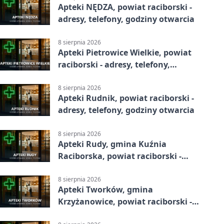
Apteki NĘDZA, powiat raciborski -
adresy, telefony, godziny otwarcia
8 sierpnia 2026
Apteki Pietrowice Wielkie, powiat
raciborski - adresy, telefony,
godziny otwarcia
8 sierpnia 2026
Apteki Rudnik, powiat raciborski -
adresy, telefony, godziny otwarcia
8 sierpnia 2026
Apteki Rudy, gmina Kuźnia
Raciborska, powiat raciborski -
adresy, telefony, godziny otwarcia
8 sierpnia 2026
Apteki Tworków, gmina
Krzyżanowice, powiat raciborski -
adresy, telefony, godziny otwarcia