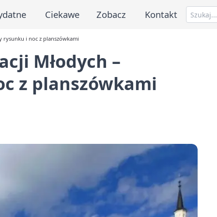
ydatne
Ciekawe
Zobacz
Kontakt
y rysunku i noc z planszówkami
acji Młodych –
noc z planszówkami