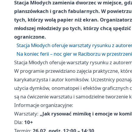
Stacja Młodych zamienia dworzec w miejsce, gdzi
planszówkach i grach fabularnych. W powietrzu 
tych, którzy wolą papier niż ekran. Organizato
młodszej młodzieży po tych, którzy chcą spędzić
ograniczone.
Stacja Młodych oferuje warsztaty rysunku z auto
Na koniec ferii – noc gier w Raciborzu w przestrze
Stacja Młodych oferuje warsztaty rysunku z autor
W programie przewidziano zajęcia praktyczne, któ
karykaturzysta i autor komiksów. Uczestnicy poznaj
użycia dymków, onomatopei i efektów graficznych c
są na ćwiczenie warsztatu i samodzielne tworzenie k
Informacje organizacyjne:
Warsztaty:
„Jak rysować mimikę i emocje w komi
Dla:
10+
Termin:
26.02, godz. 12:00 – 14:30