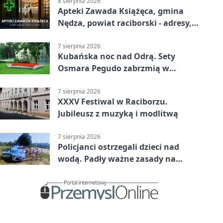
8 sierpnia 2026
Apteki Zawada Książęca, gmina
Nędza, powiat raciborski - adresy,
telefony, godziny otwarcia
7 sierpnia 2026
Kubańska noc nad Odrą. Sety
Osmara Pegudo zabrzmią w
Raciborzu
7 sierpnia 2026
XXXV Festiwal w Raciborzu.
Jubileusz z muzyką i modlitwą
7 sierpnia 2026
Policjanci ostrzegali dzieci nad
wodą. Padły ważne zasady na
wakacje