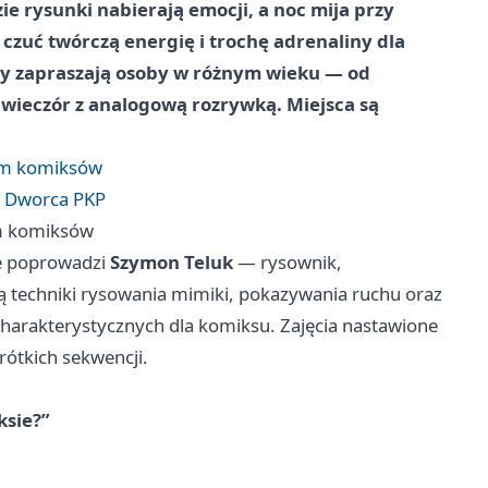
e rysunki nabierają emocji, a noc mija przy
czuć twórczą energię i trochę adrenaliny dla
rzy zapraszają osoby w różnym wieku — od
 wieczór z analogową rozrywką. Miejsca są
rem komiksów
ni Dworca PKP
em komiksów
re poprowadzi
Szymon Teluk
— rysownik,
ą techniki rysowania mimiki, pokazywania ruchu oraz
harakterystycznych dla komiksu. Zajęcia nastawione
rótkich sekwencji.
ksie?”