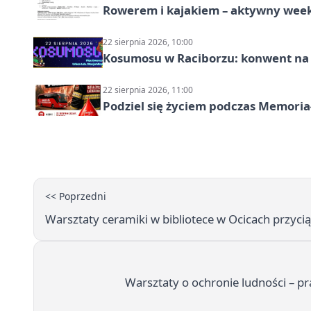
Rowerem i kajakiem – aktywny wee
22 sierpnia 2026, 10:00
Kosumosu w Raciborzu: konwent na S
22 sierpnia 2026, 11:00
Podziel się życiem podczas Memoria
<< Poprzedni
Warsztaty ceramiki w bibliotece w Ocicach przyci
Warsztaty o ochronie ludności – 