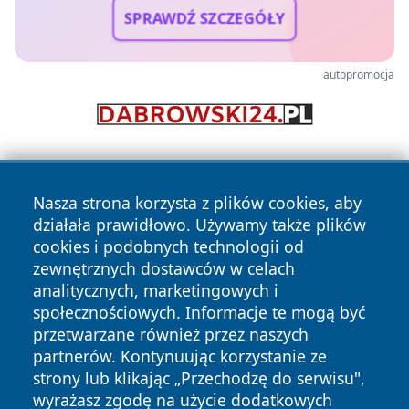
SPRAWDŹ SZCZEGÓŁY
autopromocja
Nasza strona korzysta z plików cookies, aby
działała prawidłowo. Używamy także plików
cookies i podobnych technologii od
zewnętrznych dostawców w celach
Copyright © 2026 raciborski24.pl Wszystkie prawa
analitycznych, marketingowych i
zastrzeżone.
społecznościowych. Informacje te mogą być
przetwarzane również przez naszych
partnerów. Kontynuując korzystanie ze
Polityka
Polityka
News
Autorzy
strony lub klikając „Przechodzę do serwisu",
Prywatności
Cookies
wyrażasz zgodę na użycie dodatkowych