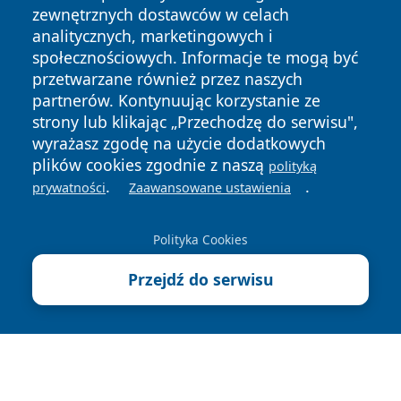
zewnętrznych dostawców w celach
analitycznych, marketingowych i
społecznościowych. Informacje te mogą być
przetwarzane również przez naszych
Copyright © 2026 raciborski24.pl Wszystkie prawa
partnerów. Kontynuując korzystanie ze
zastrzeżone.
strony lub klikając „Przechodzę do serwisu",
wyrażasz zgodę na użycie dodatkowych
plików cookies zgodnie z naszą
polityką
Polityka
Polityka
.
.
News
Autorzy
prywatności
Zaawansowane ustawienia
Prywatności
Cookies
Polityka Cookies
Przejdź do serwisu