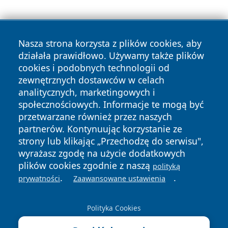
Nasza strona korzysta z plików cookies, aby
działała prawidłowo. Używamy także plików
cookies i podobnych technologii od
zewnętrznych dostawców w celach
Copyright © 2026 raciborski24.pl Wszystkie prawa
analitycznych, marketingowych i
zastrzeżone.
społecznościowych. Informacje te mogą być
przetwarzane również przez naszych
partnerów. Kontynuując korzystanie ze
Polityka
Polityka
News
Autorzy
strony lub klikając „Przechodzę do serwisu",
Prywatności
Cookies
wyrażasz zgodę na użycie dodatkowych
plików cookies zgodnie z naszą
polityką
.
.
prywatności
Zaawansowane ustawienia
Polityka Cookies