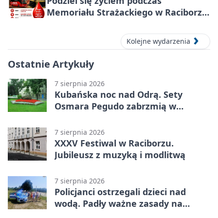
Podziel się życiem podczas
Memoriału Strażackiego w Raciborzu
– oddaj krew
Kolejne wydarzenia
Ostatnie Artykuły
7 sierpnia 2026
Kubańska noc nad Odrą. Sety
Osmara Pegudo zabrzmią w
Raciborzu
7 sierpnia 2026
XXXV Festiwal w Raciborzu.
Jubileusz z muzyką i modlitwą
7 sierpnia 2026
Policjanci ostrzegali dzieci nad
wodą. Padły ważne zasady na
wakacje