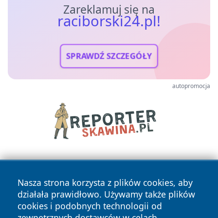
Zareklamuj się na
raciborski24.pl!
SPRAWDŹ SZCZEGÓŁY
autopromocja
Nasza strona korzysta z plików cookies, aby
działała prawidłowo. Używamy także plików
cookies i podobnych technologii od
zewnętrznych dostawców w celach