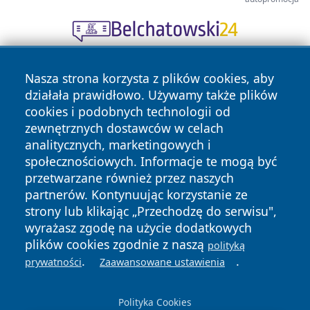
Nasza strona korzysta z plików cookies, aby
działała prawidłowo. Używamy także plików
cookies i podobnych technologii od
zewnętrznych dostawców w celach
analitycznych, marketingowych i
Copyright © 2026 raciborski24.pl Wszystkie prawa
społecznościowych. Informacje te mogą być
zastrzeżone.
przetwarzane również przez naszych
partnerów. Kontynuując korzystanie ze
strony lub klikając „Przechodzę do serwisu",
Polityka
Polityka
News
Autorzy
wyrażasz zgodę na użycie dodatkowych
Prywatności
Cookies
plików cookies zgodnie z naszą
polityką
.
.
prywatności
Zaawansowane ustawienia
Polityka Cookies