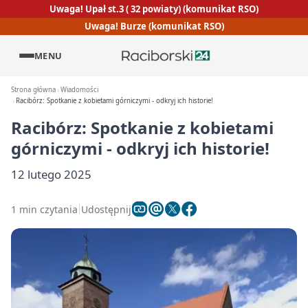
Uwaga! Upał st.3 ( 32 powiaty) (komunikat RSO)
Uwaga! Burze (komunikat RSO)
MENU
Strona główna
Wiadomości
Racibórz: Spotkanie z kobietami górniczymi - odkryj ich historie!
Racibórz: Spotkanie z kobietami
górniczymi - odkryj ich historie!
12 lutego 2025
1 min czytania
Udostępnij