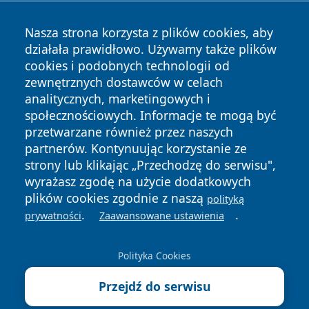
Nasza strona korzysta z plików cookies, aby
działała prawidłowo. Używamy także plików
cookies i podobnych technologii od
zewnętrznych dostawców w celach
Copyright © 2026 raciborski24.pl Wszystkie prawa
analitycznych, marketingowych i
zastrzeżone.
społecznościowych. Informacje te mogą być
przetwarzane również przez naszych
partnerów. Kontynuując korzystanie ze
Polityka
Polityka
News
Autorzy
strony lub klikając „Przechodzę do serwisu",
Prywatności
Cookies
wyrażasz zgodę na użycie dodatkowych
plików cookies zgodnie z naszą
polityką
.
.
prywatności
Zaawansowane ustawienia
Polityka Cookies
Przejdź do serwisu