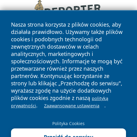
Nasza strona korzysta z plików cookies, aby
działała prawidłowo. Używamy także plików
cookies i podobnych technologii od
zewnętrznych dostawców w celach
analitycznych, marketingowych i
społecznościowych. Informacje te mogą być
przetwarzane również przez naszych
Copyright © 2026 raciborski24.pl Wszystkie prawa
partnerów. Kontynuując korzystanie ze
zastrzeżone.
strony lub klikając „Przechodzę do serwisu",
wyrażasz zgodę na użycie dodatkowych
plików cookies zgodnie z naszą
polityką
Polityka
Polityka
.
.
News
Autorzy
prywatności
Zaawansowane ustawienia
Prywatności
Cookies
Polityka Cookies