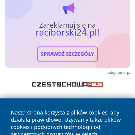
Zareklamuj się na
raciborski24.pl!
SPRAWDŹ SZCZEGÓŁY
autopromocja
Nasza strona korzysta z plików cookies, aby
działała prawidłowo. Używamy także plików
cookies i podobnych technologii od
zewnętrznych dostawców w celach