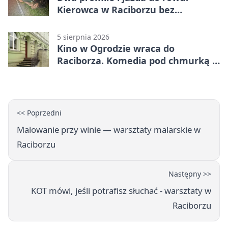
Kierowca w Raciborzu bez
uprawnień
5 sierpnia 2026
Kino w Ogrodzie wraca do
Raciborza. Komedia pod chmurką w
PRZEMKU
<< Poprzedni
Malowanie przy winie — warsztaty malarskie w
Raciborzu
Następny >>
KOT mówi, jeśli potrafisz słuchać - warsztaty w
Raciborzu