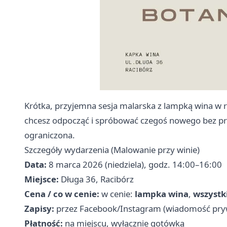
Krótka, przyjemna sesja malarska z lampką wina w r
chcesz odpocząć i spróbować czegoś nowego bez presj
ograniczona.
Szczegóły wydarzenia (Malowanie przy winie)
Data:
8 marca 2026 (niedziela), godz. 14:00–16:00
Miejsce:
Długa 36, Racibórz
Cena / co w cenie:
w cenie:
lampka wina
,
wszystk
Zapisy:
przez Facebook/Instagram (wiadomość pry
Płatność:
na miejscu, wyłącznie gotówką