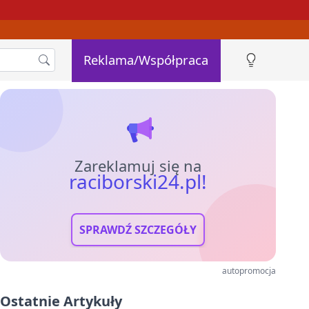
Reklama/Współpraca
Zareklamuj się na
raciborski24.pl!
SPRAWDŹ SZCZEGÓŁY
autopromocja
Ostatnie Artykuły