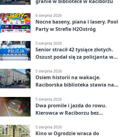
granie w bibliotece w Raciborzu
6 sierpnia 2026
Nocne baseny, piana i lasery. Pool
Party w Strefie H2Ostróg
5 sierpnia 2026
Senior stracił 42 tysiące złotych.
Oszust podał się za policjanta w
Raciborzu
5 sierpnia 2026
Osiem historii na wakacje.
Raciborska biblioteka stawia na
emocje
5 sierpnia 2026
Dwa promile i jazda do rowu.
Kierowca w Raciborzu bez
uprawnień
5 sierpnia 2026
Kino w Ogrodzie wraca do