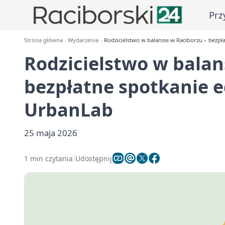
Prz
Strona główna
Wydarzenia
Rodzicielstwo w balansie w Raciborzu – bezp
Rodzicielstwo w balan
bezpłatne spotkanie 
UrbanLab
25 maja 2026
1 min czytania
Udostępnij