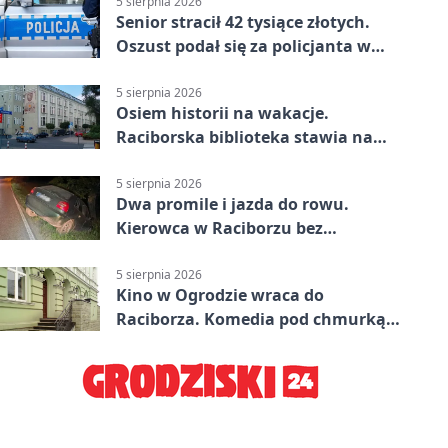
5 sierpnia 2026
Senior stracił 42 tysiące złotych.
Oszust podał się za policjanta w
Raciborzu
5 sierpnia 2026
Osiem historii na wakacje.
Raciborska biblioteka stawia na
emocje
5 sierpnia 2026
Dwa promile i jazda do rowu.
Kierowca w Raciborzu bez
uprawnień
5 sierpnia 2026
Kino w Ogrodzie wraca do
Raciborza. Komedia pod chmurką
w PRZEMKU