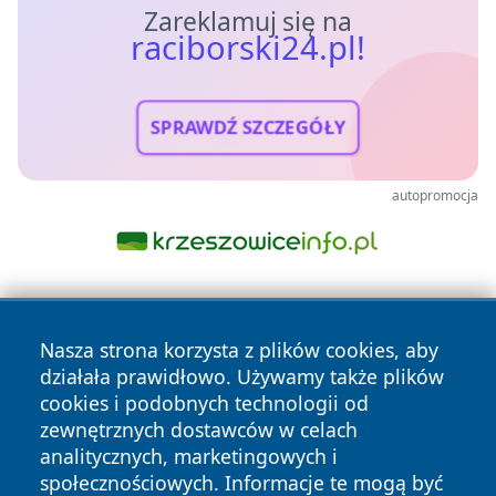
Zareklamuj się na
raciborski24.pl!
SPRAWDŹ SZCZEGÓŁY
autopromocja
Nasza strona korzysta z plików cookies, aby
działała prawidłowo. Używamy także plików
cookies i podobnych technologii od
zewnętrznych dostawców w celach
Copyright © 2026 raciborski24.pl Wszystkie prawa
analitycznych, marketingowych i
zastrzeżone.
społecznościowych. Informacje te mogą być