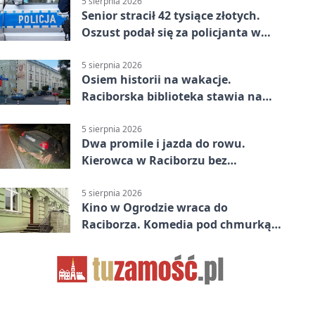
5 sierpnia 2026
Senior stracił 42 tysiące złotych.
Oszust podał się za policjanta w
Raciborzu
5 sierpnia 2026
Osiem historii na wakacje.
Raciborska biblioteka stawia na
emocje
5 sierpnia 2026
Dwa promile i jazda do rowu.
Kierowca w Raciborzu bez
uprawnień
5 sierpnia 2026
Kino w Ogrodzie wraca do
Raciborza. Komedia pod chmurką
w PRZEMKU