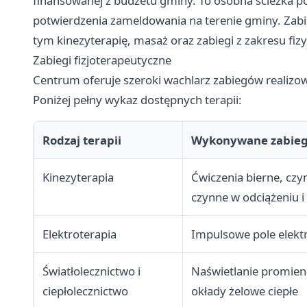
finansowanej z budżetu gminy. To osobna ścieżka 
potwierdzenia zameldowania na terenie gminy. Zabi
tym kinezyterapię, masaż oraz zabiegi z zakresu fizy
Zabiegi fizjoterapeutyczne
Centrum oferuje szeroki wachlarz zabiegów realiz
Poniżej pełny wykaz dostępnych terapii:
Rodzaj terapii
Wykonywane zabieg
Kinezyterapia
Ćwiczenia bierne, czy
czynne w odciążeniu 
Elektroterapia
Impulsowe pole elektr
Światłolecznictwo i
Naświetlanie promieni
ciepłolecznictwo
okłady żelowe ciepłe