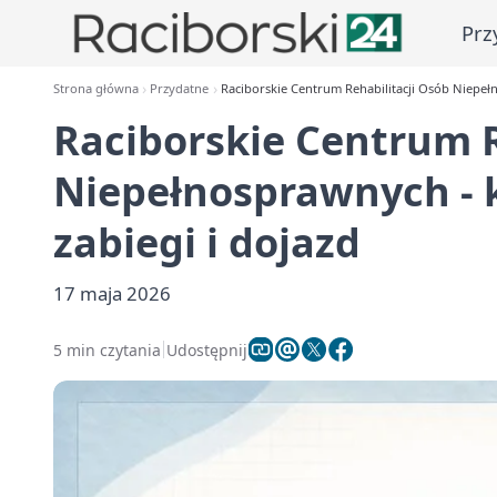
Prz
Strona główna
Przydatne
Raciborskie Centrum Rehabilitacji Osób Niepełno
Raciborskie Centrum R
Niepełnosprawnych - k
zabiegi i dojazd
17 maja 2026
5 min czytania
Udostępnij