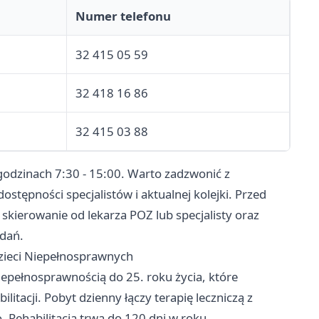
Numer telefonu
32 415 05 59
32 418 16 86
32 415 03 88
 godzinach 7:30 - 15:00. Warto zadzwonić z
tępności specjalistów i aktualnej kolejki. Przed
skierowanie od lekarza POZ lub specjalisty oraz
dań.
Dzieci Niepełnosprawnych
niepełnosprawnością do 25. roku życia, które
itacji. Pobyt dzienny łączy terapię leczniczą z
 Rehabilitacja trwa do 120 dni w roku