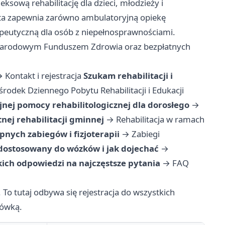
sową rehabilitację dla dzieci, młodzieży i
ta zapewnia zarówno ambulatoryjną opiekę
rapeutyczną dla osób z niepełnosprawnościami.
 Narodowym Funduszem Zdrowia oraz bezpłatnych
→
Kontakt i rejestracja
Szukam rehabilitacji i
środek Dziennego Pobytu Rehabilitacji i Edukacji
nej pomocy rehabilitologicznej dla dorosłego
→
nej rehabilitacji gminnej
→
Rehabilitacja w ramach
pnych zabiegów i fizjoterapii
→
Zabiegi
dostosowany do wózków i jak dojechać
→
ich odpowiedzi na najczęstsze pytania
→
FAQ
 To tutaj odbywa się rejestracja do wszystkich
cówką.