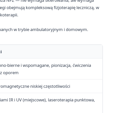
poza NFZ — nie wymaga skierowania, ale wymaga
egi obejmują kompleksową fizjoterapię leczniczą, w
koterapii.
owanych w trybie ambulatoryjnym i domowym.
i
nno-bierne i wspomagane, pionizacja, ćwiczenia
i z oporem
omagnetyczne niskiej częstotliwości
ami IR i UV (miejscowe), laseroterapia punktowa,