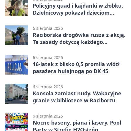
Policyjny quad i kajdanki w żłobku.
Dzielnicowy pokazał dzieciom
służbę
6 sierpnia 2026
Raciborska drogówka rusza z akcją.
Te zasady dotyczą każdego
rowerzysty
6 sierpnia 2026
16-latek z blisko 0,5 promila wiózł
pasażera hulajnogą po DK 45
6 sierpnia 2026
Konsola zamiast nudy. Wakacyjne
granie w bibliotece w Raciborzu
6 sierpnia 2026
Nocne baseny, piana i lasery. Pool
Party w Strefie H2Ostróg