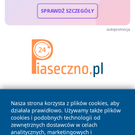
SPRAWDŹ SZCZEGÓŁY
autopromocja
Nasza strona korzysta z plików cookies, aby
działała prawidłowo. Używamy także plików
cookies i podobnych technologii od
zewnętrznych dostawców w celach
Copyright © 2026 raciborski24.pl Wszystkie prawa
analitycznych, marketingowych i
zastrzeżone.