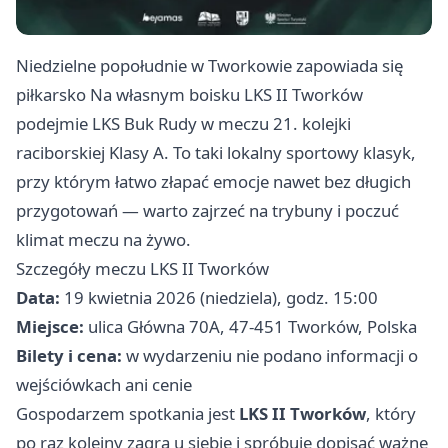
Niedzielne popołudnie w Tworkowie zapowiada się
piłkarsko Na własnym boisku LKS II Tworków
podejmie LKS Buk Rudy w meczu 21. kolejki
raciborskiej Klasy A. To taki lokalny sportowy klasyk,
przy którym łatwo złapać emocje nawet bez długich
przygotowań — warto zajrzeć na trybuny i poczuć
klimat meczu na żywo.
Szczegóły meczu LKS II Tworków
Data:
19 kwietnia 2026 (niedziela), godz. 15:00
Miejsce:
ulica Główna 70A, 47-451 Tworków, Polska
Bilety i cena:
w wydarzeniu nie podano informacji o
wejściówkach ani cenie
Gospodarzem spotkania jest
LKS II Tworków
, który
po raz kolejny zagra u siebie i spróbuje dopisać ważne