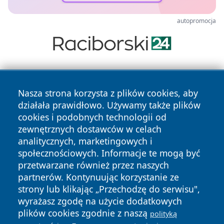
autopromocja
Nasza strona korzysta z plików cookies, aby
działała prawidłowo. Używamy także plików
cookies i podobnych technologii od
zewnętrznych dostawców w celach
Copyright © 2026 raciborski24.pl Wszystkie prawa
analitycznych, marketingowych i
zastrzeżone.
społecznościowych. Informacje te mogą być
przetwarzane również przez naszych
partnerów. Kontynuując korzystanie ze
Polityka
Polityka
News
Autorzy
strony lub klikając „Przechodzę do serwisu",
Prywatności
Cookies
wyrażasz zgodę na użycie dodatkowych
plików cookies zgodnie z naszą
polityką