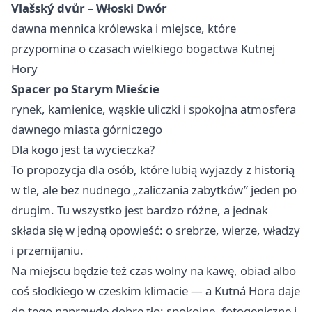
Vlašský dvůr – Włoski Dwór
dawna mennica królewska i miejsce, które
przypomina o czasach wielkiego bogactwa Kutnej
Hory
Spacer po Starym Mieście
rynek, kamienice, wąskie uliczki i spokojna atmosfera
dawnego miasta górniczego
Dla kogo jest ta wycieczka?
To propozycja dla osób, które lubią wyjazdy z historią
w tle, ale bez nudnego „zaliczania zabytków” jeden po
drugim. Tu wszystko jest bardzo różne, a jednak
składa się w jedną opowieść: o srebrze, wierze, władzy
i przemijaniu.
Na miejscu będzie też czas wolny na kawę, obiad albo
coś słodkiego w czeskim klimacie — a Kutná Hora daje
do tego naprawdę dobre tło: spokojne, fotogeniczne i