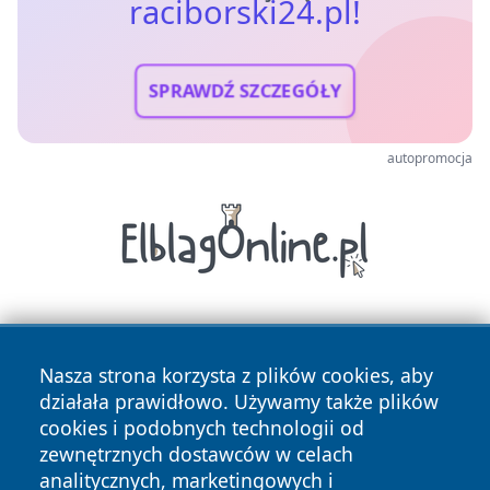
raciborski24.pl!
SPRAWDŹ SZCZEGÓŁY
autopromocja
Nasza strona korzysta z plików cookies, aby
działała prawidłowo. Używamy także plików
cookies i podobnych technologii od
zewnętrznych dostawców w celach
Copyright © 2026 raciborski24.pl Wszystkie prawa
analitycznych, marketingowych i
zastrzeżone.