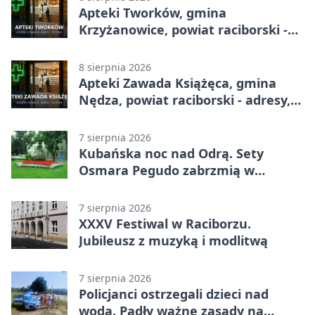
Apteki Tworków, gmina
Krzyżanowice, powiat raciborski -
adresy, telefony, godziny otwarcia
8 sierpnia 2026
Apteki Zawada Książęca, gmina
Nędza, powiat raciborski - adresy,
telefony, godziny otwarcia
7 sierpnia 2026
Kubańska noc nad Odrą. Sety
Osmara Pegudo zabrzmią w
Raciborzu
7 sierpnia 2026
XXXV Festiwal w Raciborzu.
Jubileusz z muzyką i modlitwą
7 sierpnia 2026
Policjanci ostrzegali dzieci nad
wodą. Padły ważne zasady na